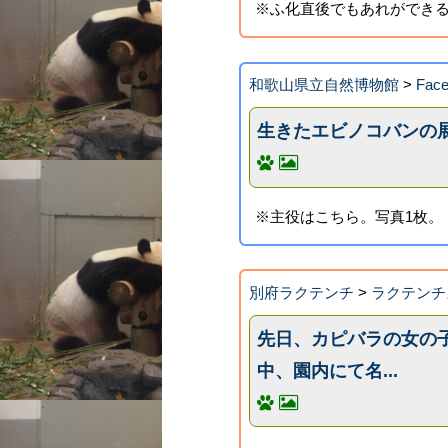
※ふ化直後でもあれができる
和歌山県立自然博物館
>
Fa
生きたエビノコバンの
※主役はこちら。写真1枚。
別府ラクテンチ
>
ラクテンチ
先日、カピバラの女の子が
中、園内にて名...