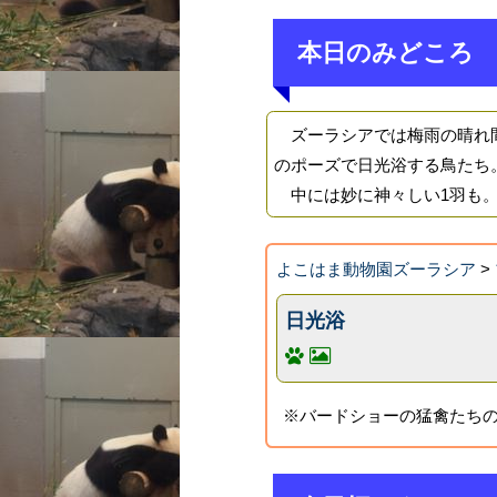
本日のみどころ
ズーラシアでは梅雨の晴れ間
のポーズで日光浴する鳥たち
中には妙に神々しい1羽も。
よこはま動物園ズーラシア
>
日光浴
※バードショーの猛禽たちの