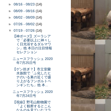
►
08/16 - 08/23
(14)
►
08/09 - 08/16
(14)
►
08/02 - 08/09
(14)
►
07/26 - 08/02
(14)
▼
07/19 - 07/26
(14)
【神ポーズ】ズーラシア
で「必要以上に神々し
く日光浴するダルマワ
シ」他 本日の注目情報
セレクション
ニュースフラッシュ 2020
年7月25日号
【ゲン担ぎ？】市立室蘭
水族館で「ふ化したヒ
ナのいる巣の近くで盛
り上がるフンボルトペ
ンギンたち」他 本...
ニュースフラッシュ 2020
年7月24日号
【視線】野毛山動物園で
「よく観察するとこん
なものを見ていたフラ