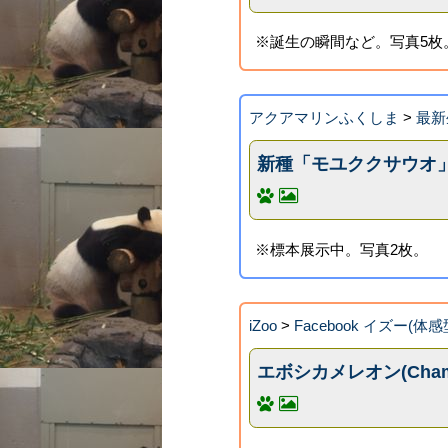
※誕生の瞬間など。写真5枚
アクアマリンふくしま
>
最新
新種「モユククサウオ
※標本展示中。写真2枚。
iZoo
>
Facebook イズー(体感
エボシカメレオン(Chama