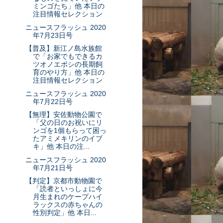
ミンゴたち」他 本日の
注目情報セレクション
ニュースフラッシュ 2020
年7月23日号
【普及】新江ノ島水族館
で「お家でもできるカ
ツオノエボシの長期飼
育のやり方」他 本日の
注目情報セレクション
ニュースフラッシュ 2020
年7月22日号
【無理】安佐動物公園で
「父の日のお祝いにリ
ンゴを1個もらって困っ
たアミメキリンのイブ
キ」他 本日の注...
ニュースフラッシュ 2020
年7月21日号
【判定】京都市動物園で
「読者といっしょに今
月生まれのケープハイ
ラックスの赤ちゃんの
性別判定」他 本日...