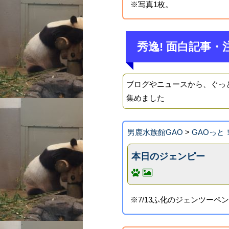
※写真1枚。
秀逸! 面白記事・
ブログやニュースから、ぐっ
集めました
男鹿水族館GAO
>
GAOっと
本日のジェンピー
※7/13ふ化のジェンツー