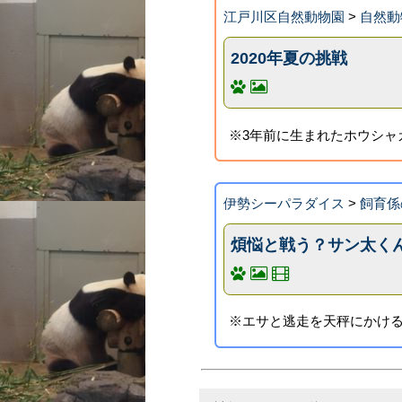
江戸川区自然動物園
>
自然動
2020年夏の挑戦
※3年前に生まれたホウシャ
伊勢シーパラダイス
>
飼育係
煩悩と戦う？サン太く
※エサと逃走を天秤にかける