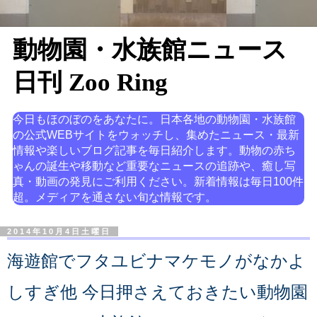
動物園・水族館ニュース
日刊 Zoo Ring
今日もほのぼのをあなたに。日本各地の動物園・水族館
の公式WEBサイトをウォッチし、集めたニュース・最新
情報や楽しいブログ記事を毎日紹介します。動物の赤ち
ゃんの誕生や移動など重要なニュースの追跡や、癒し写
真・動画の発見にご利用ください。新着情報は毎日100件
超。メディアを通さない旬な情報です。
2014年10月4日土曜日
海遊館でフタユビナマケモノがなかよ
しすぎ他 今日押さえておきたい動物園