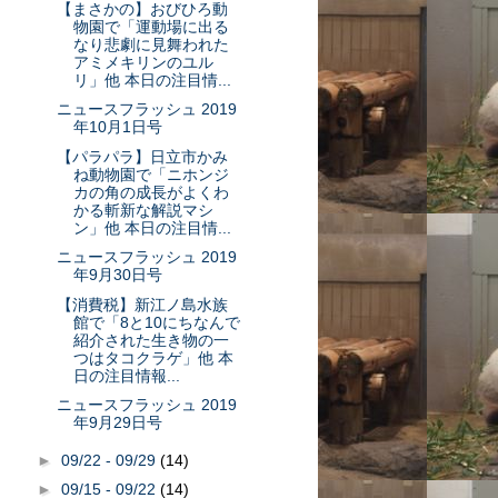
【まさかの】おびひろ動
物園で「運動場に出る
なり悲劇に見舞われた
アミメキリンのユル
リ」他 本日の注目情...
ニュースフラッシュ 2019
年10月1日号
【パラパラ】日立市かみ
ね動物園で「ニホンジ
カの角の成長がよくわ
かる斬新な解説マシ
ン」他 本日の注目情...
ニュースフラッシュ 2019
年9月30日号
【消費税】新江ノ島水族
館で「8と10にちなんで
紹介された生き物の一
つはタコクラゲ」他 本
日の注目情報...
ニュースフラッシュ 2019
年9月29日号
►
09/22 - 09/29
(14)
►
09/15 - 09/22
(14)