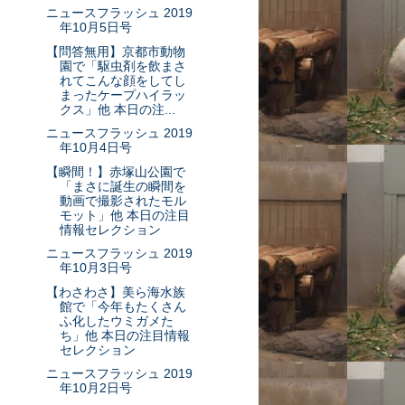
ニュースフラッシュ 2019
年10月5日号
【問答無用】京都市動物
園で「駆虫剤を飲まさ
れてこんな顔をしてし
まったケープハイラッ
クス」他 本日の注...
ニュースフラッシュ 2019
年10月4日号
【瞬間！】赤塚山公園で
「まさに誕生の瞬間を
動画で撮影されたモル
モット」他 本日の注目
情報セレクション
ニュースフラッシュ 2019
年10月3日号
【わさわさ】美ら海水族
館で「今年もたくさん
ふ化したウミガメた
ち」他 本日の注目情報
セレクション
ニュースフラッシュ 2019
年10月2日号