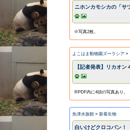
ニホンカモシカの「サ
※写真2枚。
よこはま動物園ズーラシア
>
【記者発表】リカオン４頭
※PDF内に4頭の写真あり。
魚津水族館
>
新着生物
白いけどクロコバン！