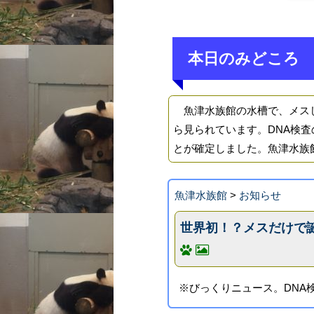
本日のみどころ
魚津水族館の水槽で、メスし
ら見られています。DNA検
とが確定しました。魚津水族
魚津水族館
>
お知らせ
世界初！？メスだけで
※びっくりニュース。DNA