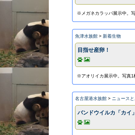
※メガネカラッパ展示中。写
魚津水族館
>
新着生物
目指せ産卵！
※アオリイカ展示中。写真1
名古屋港水族館
>
ニュースと
バンドウイルカ「カイ