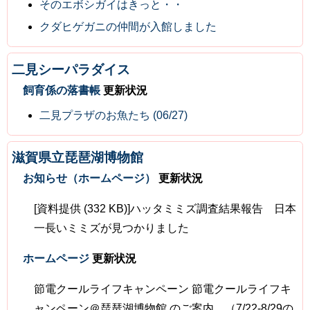
そのエボシガイはきっと・・
クダヒゲガニの仲間が入館しました
二見シーパラダイス
飼育係の落書帳
更新状況
二見プラザのお魚たち (06/27)
滋賀県立琵琶湖博物館
お知らせ（ホームページ）
更新状況
[資料提供 (332 KB)]ハッタミミズ調査結果報告 日本
一長いミミズが見つかりました
ホームページ
更新状況
節電クールライフキャンペーン 節電クールライフキ
ャンペーン＠琵琶湖博物館 のご案内 （7/22-8/29の