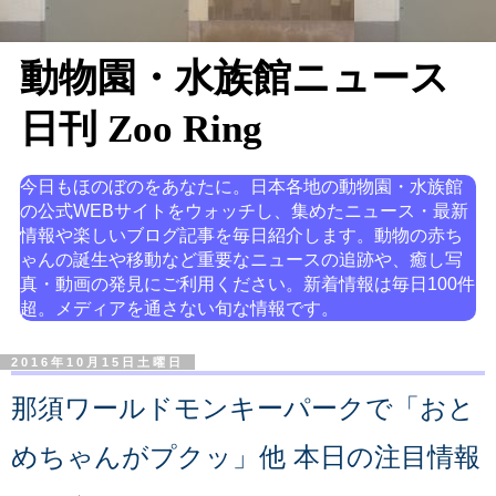
動物園・水族館ニュース
日刊 Zoo Ring
今日もほのぼのをあなたに。日本各地の動物園・水族館
の公式WEBサイトをウォッチし、集めたニュース・最新
情報や楽しいブログ記事を毎日紹介します。動物の赤ち
ゃんの誕生や移動など重要なニュースの追跡や、癒し写
真・動画の発見にご利用ください。新着情報は毎日100件
超。メディアを通さない旬な情報です。
2016年10月15日土曜日
那須ワールドモンキーパークで「おと
めちゃんがプクッ」他 本日の注目情報