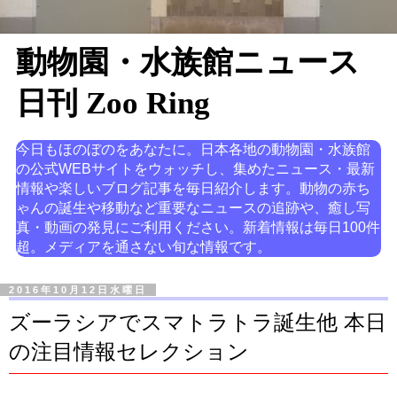
動物園・水族館ニュース
日刊 Zoo Ring
今日もほのぼのをあなたに。日本各地の動物園・水族館
の公式WEBサイトをウォッチし、集めたニュース・最新
情報や楽しいブログ記事を毎日紹介します。動物の赤ち
ゃんの誕生や移動など重要なニュースの追跡や、癒し写
真・動画の発見にご利用ください。新着情報は毎日100件
超。メディアを通さない旬な情報です。
2016年10月12日水曜日
ズーラシアでスマトラトラ誕生他 本日
の注目情報セレクション