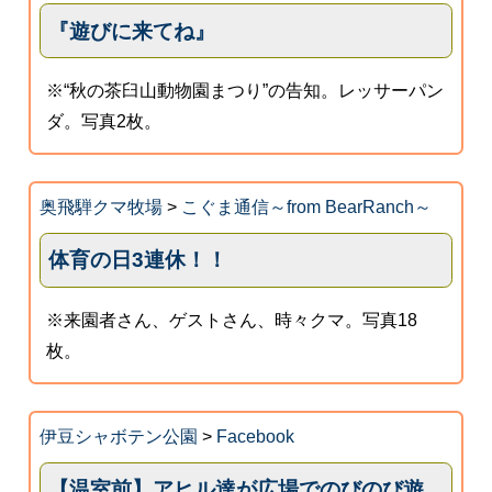
『遊びに来てね』
※“秋の茶臼山動物園まつり”の告知。レッサーパン
ダ。写真2枚。
奥飛騨クマ牧場
>
こぐま通信～from BearRanch～
体育の日3連休！！
※来園者さん、ゲストさん、時々クマ。写真18
枚。
伊豆シャボテン公園
>
Facebook
【温室前】アヒル達が広場でのびのび遊