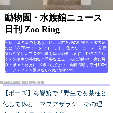
動物園・水族館ニュース
日刊 Zoo Ring
今日もほのぼのをあなたに。日本各地の動物園・水族館
の公式WEBサイトをウォッチし、集めたニュース・最新
情報や楽しいブログ記事を毎日紹介します。動物の赤ち
ゃんの誕生や移動など重要なニュースの追跡や、癒し写
真・動画の発見にご利用ください。新着情報は毎日100件
超。メディアを通さない旬な情報です。
2025年12月13日土曜日
【ポーズ】海響館で「野生でも茶柱と
化して休むゴマフアザラシ、その理