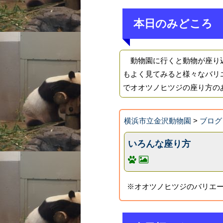
本日のみどころ
動物園に行くと動物が座り込
もよく見てみると様々なバリ
でオオツノヒツジの座り方の
横浜市立金沢動物園
>
ブログ
いろんな座り方
※オオツノヒツジのバリエー