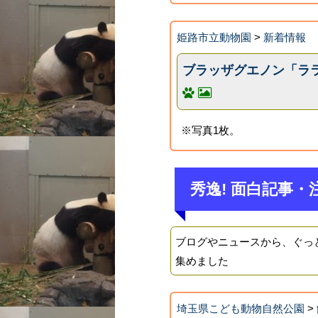
姫路市立動物園
>
新着情報
ブラッザグエノン「ラ
※写真1枚。
秀逸! 面白記事・
ブログやニュースから、ぐっ
集めました
埼玉県こども動物自然公園
>