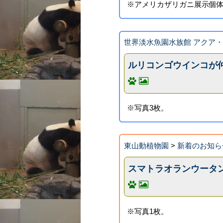
※アメリカザリガニ展示個体
世界淡水魚園水族館 アクア
ルリコンゴウインコが
※写真3枚。
東山動植物園
>
新着のお知ら
スマトラオランウータ
※写真1枚。