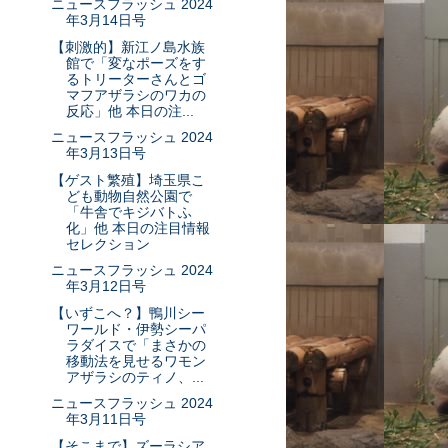
ニュースフラッシュ 2024
年3月14日号
【刺激的】新江ノ島水族
館で「変なポーズをす
るトリーターさんとゴ
マフアザラシのワカの
反応」他 本日の注...
ニュースフラッシュ 2024
年3月13日号
【ゲスト繁殖】埼玉県こ
ども動物自然公園で
「牛舎でキジバトふ
化」他 本日の注目情報
セレクション
ニュースフラッシュ 2024
年3月12日号
【いずこへ？】鴨川シー
ワールド・伊勢シーパ
ラダイスで「まさかの
移動法を見せるワモン
アザラシのティノ、...
ニュースフラッシュ 2024
年3月11日号
【そこまで】ズーラシア