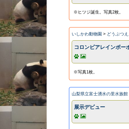
※ヒツジ誕生。写真2枚。
いしかわ動物園
>
どうぶつえ
コロンビアレインボー
※写真1枚。
山梨県立富士湧水の里水族館
展示デビュー