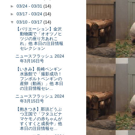
►
03/24 - 03/31
(14)
►
03/17 - 03/24
(14)
▼
03/10 - 03/17
(14)
【バリエーション】金沢
動物園で「オオツノヒ
ツジの座り方あれこ
れ」他 本日の注目情報
セレクション
ニュースフラッシュ 2024
年3月16日号
【いきみ】長崎ペンギン
水族館で「撮影成功！
フンボルトペンギンの
産卵（動画）」他 本日
の注目情報セレ...
ニュースフラッシュ 2024
年3月15日号
【抱きつき】那須どうぶ
つ王国で「フタユビナ
マケモノの赤ちゃんが
すくすくと成長中」他
本日の注目情報セ...