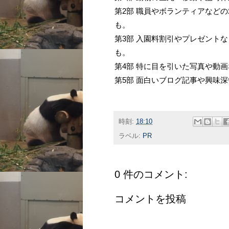
第2部 職員やボランティアなど
も。
第3部 入園料割引やプレゼント
も。
第4部 特に目を引いた写真や動
第5部 面白いブログ記事や興味
時刻:
18:10
ラベル:
PR
0 件のコメント:
コメントを投稿