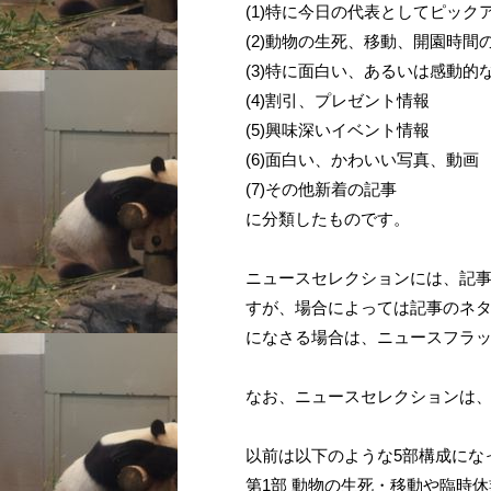
(1)特に今日の代表としてピッ
(2)動物の生死、移動、開園時
(3)特に面白い、あるいは感動的
(4)割引、プレゼント情報
(5)興味深いイベント情報
(6)面白い、かわいい写真、動画
(7)その他新着の記事
に分類したものです。
ニュースセレクションには、記
すが、場合によっては記事のネ
になさる場合は、ニュースフラ
なお、ニュースセレクションは、
以前は以下のような5部構成にな
第1部 動物の生死・移動や臨時