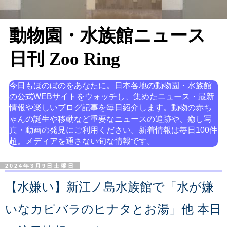
動物園・水族館ニュース
日刊 Zoo Ring
今日もほのぼのをあなたに。日本各地の動物園・水族館
の公式WEBサイトをウォッチし、集めたニュース・最新
情報や楽しいブログ記事を毎日紹介します。動物の赤ち
ゃんの誕生や移動など重要なニュースの追跡や、癒し写
真・動画の発見にご利用ください。新着情報は毎日100件
超。メディアを通さない旬な情報です。
2024年3月9日土曜日
【水嫌い】新江ノ島水族館で「水が嫌
いなカピバラのヒナタとお湯」他 本日