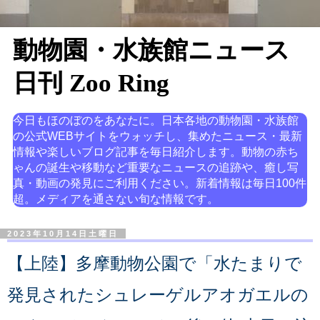
動物園・水族館ニュース
日刊 Zoo Ring
今日もほのぼのをあなたに。日本各地の動物園・水族館
の公式WEBサイトをウォッチし、集めたニュース・最新
情報や楽しいブログ記事を毎日紹介します。動物の赤ち
ゃんの誕生や移動など重要なニュースの追跡や、癒し写
真・動画の発見にご利用ください。新着情報は毎日100件
超。メディアを通さない旬な情報です。
2023年10月14日土曜日
【上陸】多摩動物公園で「水たまりで
発見されたシュレーゲルアオガエルの