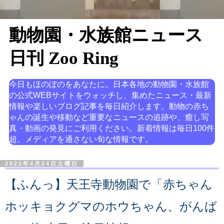
動物園・水族館ニュース
日刊 Zoo Ring
今日もほのぼのをあなたに。日本各地の動物園・水族館
の公式WEBサイトをウォッチし、集めたニュース・最新
情報や楽しいブログ記事を毎日紹介します。動物の赤ち
ゃんの誕生や移動など重要なニュースの追跡や、癒し写
真・動画の発見にご利用ください。新着情報は毎日100件
超。メディアを通さない旬な情報です。
2021年4月24日土曜日
【ふんっ】天王寺動物園で「赤ちゃん
ホッキョクグマのホウちゃん、がんば