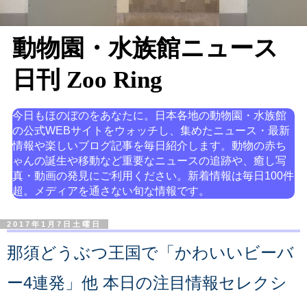
動物園・水族館ニュース
日刊 Zoo Ring
今日もほのぼのをあなたに。日本各地の動物園・水族館
の公式WEBサイトをウォッチし、集めたニュース・最新
情報や楽しいブログ記事を毎日紹介します。動物の赤ち
ゃんの誕生や移動など重要なニュースの追跡や、癒し写
真・動画の発見にご利用ください。新着情報は毎日100件
超。メディアを通さない旬な情報です。
2017年1月7日土曜日
那須どうぶつ王国で「かわいいビーバ
ー4連発」他 本日の注目情報セレクシ