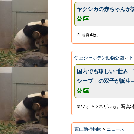
ヤクシカの赤ちゃんが
※写真4枚。
伊豆シャボテン動物公園
>
ト
国内でも珍しい“世界
シープ」の双子が誕生―
※ワオキツネザルも。写真5
東山動植物園
>
ニュース