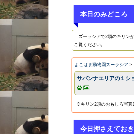
本日のみどころ
ズーラシアで2頭のキリンが
ご覧ください。
よこはま動物園ズーラシア
>
サバンナエリアの１シ
※キリン2頭のおもしろ写真
今日押さえてお