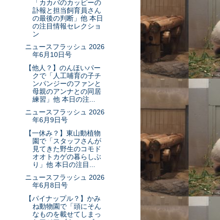
「カカバのカッピーの
訃報と担当飼育員さん
の最後の判断」他 本日
の注目情報セレクショ
ン
ニュースフラッシュ 2026
年6月10日号
【他人？】のんほいパー
クで「人工哺育の子チ
ンパンジーのファンと
母親のアンナとの同居
練習」他 本日の注...
ニュースフラッシュ 2026
年6月9日号
【一休み？】東山動植物
園で「スタッフさんが
見てきた野生のコモド
オオトカゲの暮らしぶ
り」他 本日の注目...
ニュースフラッシュ 2026
年6月8日号
【パイナップル？】かみ
ね動物園で「頭にそん
なものを載せてしまっ