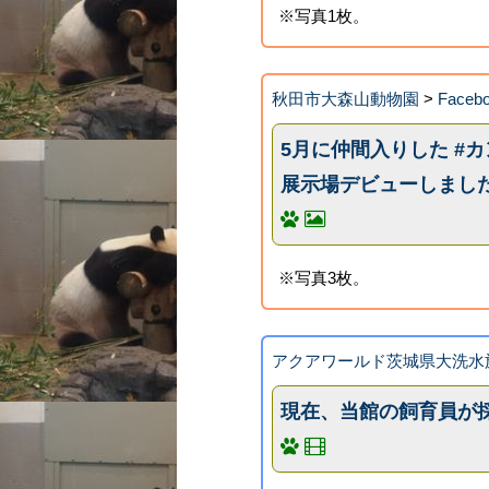
※写真1枚。
秋田市大森山動物園
>
Face
5月に仲間入りした #
展示場デビューしまし
※写真3枚。
アクアワールド茨城県大洗水
現在、当館の飼育員が採