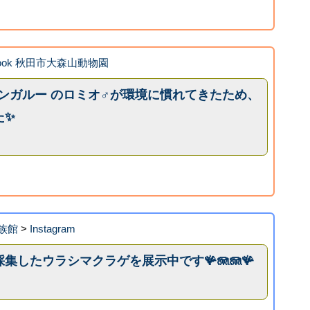
book 秋田市大森山動物園
カンガルー のロミオ♂が環境に慣れてきたため、
た✨
族館
>
Instagram
集したウラシマクラゲを展示中です🪸🪼🪼🪸