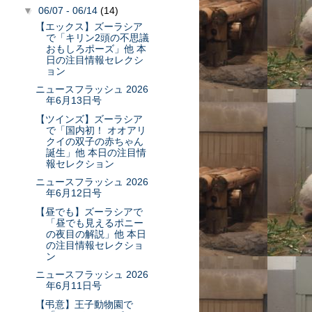
▼
06/07 - 06/14
(14)
【エックス】ズーラシア
で「キリン2頭の不思議
おもしろポーズ」他 本
日の注目情報セレクシ
ョン
ニュースフラッシュ 2026
年6月13日号
【ツインズ】ズーラシア
で「国内初！ オオアリ
クイの双子の赤ちゃん
誕生」他 本日の注目情
報セレクション
ニュースフラッシュ 2026
年6月12日号
【昼でも】ズーラシアで
「昼でも見えるポニー
の夜目の解説」他 本日
の注目情報セレクショ
ン
ニュースフラッシュ 2026
年6月11日号
【弔意】王子動物園で