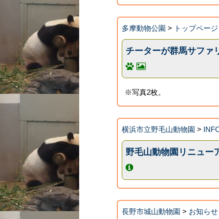
多摩動物公園
>
トップページ
チーターが群馬サファ
※写真2枚。
横浜市立野毛山動物園
>
INF
野毛山動物園リニュー
長野市城山動物園
>
お知らせ