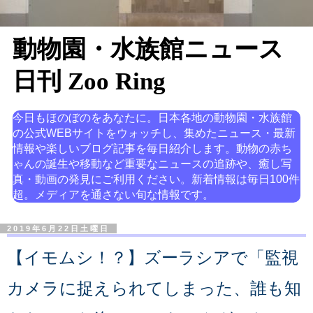
動物園・水族館ニュース
日刊 Zoo Ring
今日もほのぼのをあなたに。日本各地の動物園・水族館
の公式WEBサイトをウォッチし、集めたニュース・最新
情報や楽しいブログ記事を毎日紹介します。動物の赤ち
ゃんの誕生や移動など重要なニュースの追跡や、癒し写
真・動画の発見にご利用ください。新着情報は毎日100件
超。メディアを通さない旬な情報です。
2019年6月22日土曜日
【イモムシ！？】ズーラシアで「監視
カメラに捉えられてしまった、誰も知