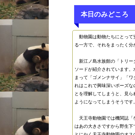
本日のみどころ
動物園は動物たちにとって安
る一方で、それをまったく分
新江ノ島水族館の「トリータ
ソードが紹介されています。
まって「ゴメンナサイ」「ワ
れはこれで興味深いポーズな
とを理解してしまうと、見ら
ようになってしまうそうです
天王寺動物園では機関誌「な
はあの大きさですから野生下
とにかく天王寺動物園のオス