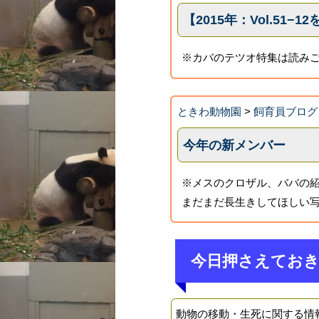
【2015年：Vol.51−1
※カバのテツオ特集は読み
ときわ動物園
>
飼育員ブログ
今年の新メンバー
※メスのクロザル、ババの紹
まだまだ長生きしてほしい写
今日押さえてお
動物の移動・生死に関する情