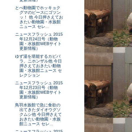
とべ動物園でホッキョク
グマのピースにゴツン
ッ！ 他 今日押さえてお
きたい動物園・水族館
ニュース セレ...
ニュースフラッシュ 2015
年12月24日号（動物
園・水族館WEBサイト
更新情報）
ゆず湯を堪能するカピバ
ラ、ニホンザル他 今日
押さえておきたい動物
園・水族館ニュース セ
レクション
ニュースフラッシュ 2015
年12月23日号（動物
園・水族館WEBサイト
更新情報）
鳥羽水族館で急に食欲の
出てきたダイオウグソ
クムシ他 今日押さえて
おきたい動物園・水族
館ニュース セレ...
ニュースフラッシュ 2015