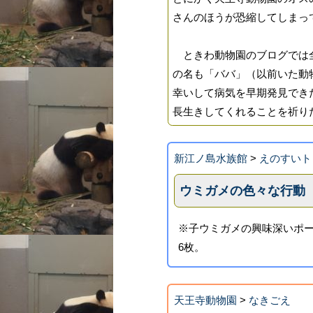
さんのほうが恐縮してしまっ
ときわ動物園のブログでは全
の名も「ババ」（以前いた動
幸いして病気を早期発見できた
長生きしてくれることを祈り
新江ノ島水族館
>
えのすいト
ウミガメの色々な行動
※子ウミガメの興味深いポ
6枚。
天王寺動物園
>
なきごえ