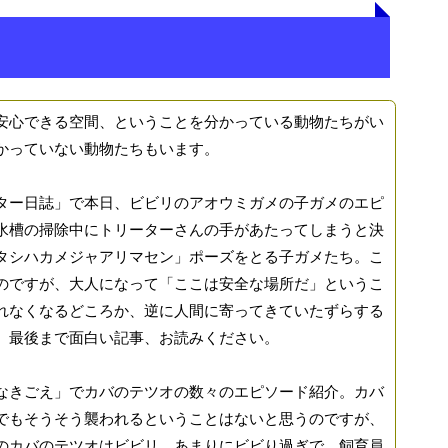
心できる空間、ということを分かっている動物たちがい
かっていない動物たちもいます。
ー日誌」で本日、ビビリのアオウミガメの子ガメのエピ
水槽の掃除中にトリーターさんの手があたってしまうと決
タシハカメジャアリマセン」ポーズをとる子ガメたち。こ
のですが、大人になって「ここは安全な場所だ」というこ
れなくなるどころか、逆に人間に寄ってきていたずらする
。最後まで面白い記事、お読みください。
きごえ」でカバのテツオの数々のエピソード紹介。カバ
でもそうそう襲われるということはないと思うのですが、
のカバのテツオはビビリ。あまりにビビり過ぎで、飼育員