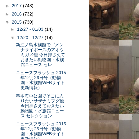
►
2017
(743)
►
2016
(732)
▼
2015
(730)
►
12/27 - 01/03
(14)
▼
12/20 - 12/27
(14)
新江ノ島水族館でゴメン
ナサイポーズのアオウ
ミガメ他 今日押さえて
おきたい動物園・水族
館ニュース セレ...
ニュースフラッシュ 2015
年12月26日号（動物
園・水族館WEBサイト
更新情報）
串本海中公園でそこに入
りたいサザナミフグ他
今日押さえておきたい
動物園・水族館ニュー
ス セレクション
ニュースフラッシュ 2015
年12月25日号（動物
園・水族館WEBサイト
更新情報）