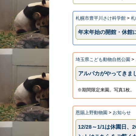
札幌市豊平川さけ科学館
>
札
年末年始の開館・休館
埼玉県こども動物自然公園
>
アルパカがやってきま
※期間限定来園。写真1枚。
恩賜上野動物園
>
お知らせ
12/28～1/1は休園日