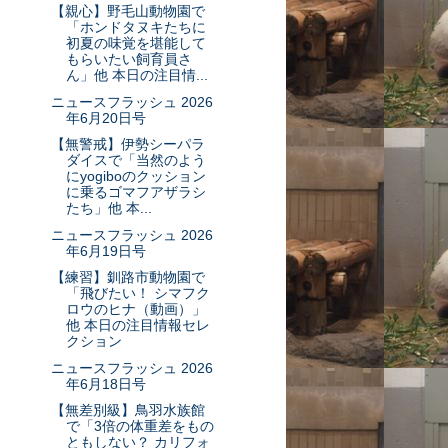
【親心】野毛山動物園で
「ホンドタヌキたちに
初夏の味覚を堪能して
もらいたい飼育員さ
ん」他 本日の注目情...
ニュースフラッシュ 2026
年6月20日号
【無警戒】伊勢シーパラ
ダイスで「当然のよう
にyogiboのクッション
に乗るゴマフアザラシ
たち」他 本...
ニュースフラッシュ 2026
年6月19日号
【練習】釧路市動物園で
「飛びたい！ シマフク
ロウのヒナ（動画）」
他 本日の注目情報セレ
クション
ニュースフラッシュ 2026
年6月18日号
【無差別級】鳥羽水族館
で「3倍の体重差をもの
ともしない？ カリフォ