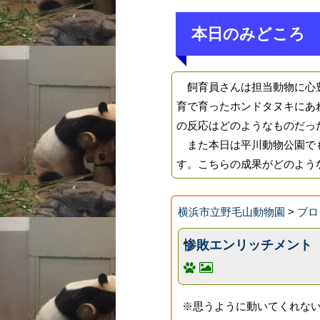
本日のみどころ
飼育員さんは担当動物に心豊
育で育ったホンドタヌキにあ
の反応はどのようなものだっ
また本日は平川動物公園でも
す。こちらの成果がどのよう
横浜市立野毛山動物園
>
ブロ
惨敗エンリッチメント
※思うように動いてくれない