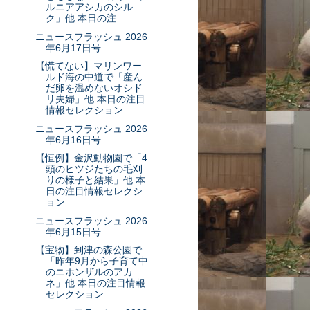
ルニアアシカのシル
ク」他 本日の注...
ニュースフラッシュ 2026
年6月17日号
【慌てない】マリンワー
ルド海の中道で「産ん
だ卵を温めないオシド
リ夫婦」他 本日の注目
情報セレクション
ニュースフラッシュ 2026
年6月16日号
【恒例】金沢動物園で「4
頭のヒツジたちの毛刈
りの様子と結果」他 本
日の注目情報セレクシ
ョン
ニュースフラッシュ 2026
年6月15日号
【宝物】到津の森公園で
「昨年9月から子育て中
のニホンザルのアカ
ネ」他 本日の注目情報
セレクション