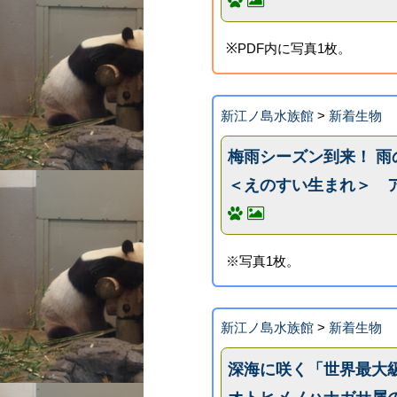
※PDF内に写真1枚。
新江ノ島水族館
>
新着生物
梅雨シーズン到来！ 
＜えのすい生まれ＞ 
※写真1枚。
新江ノ島水族館
>
新着生物
深海に咲く「世界最大