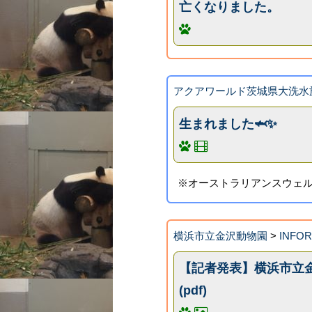
亡くなりました。
アクアワールド茨城県大洗水
生まれました🦈✨
※オーストラリアンスウェ
横浜市立金沢動物園
>
INFO
【記者発表】横浜市立
(pdf)