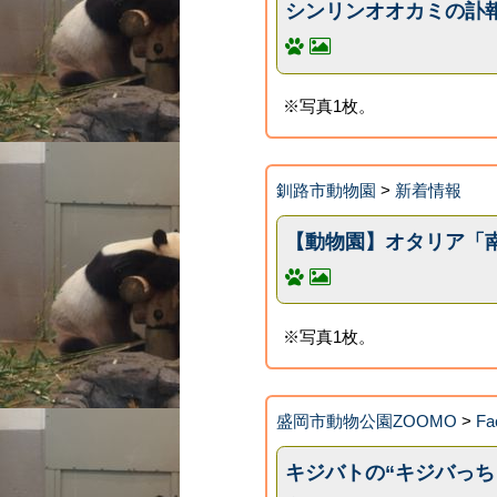
シンリンオオカミの訃
※写真1枚。
釧路市動物園
>
新着情報
【動物園】オタリア「
※写真1枚。
盛岡市動物公園ZOOMO
>
F
キジバトの“キジバっち