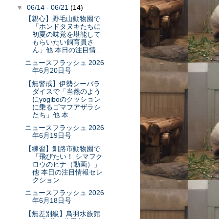
▼
06/14 - 06/21
(14)
【親心】野毛山動物園で
「ホンドタヌキたちに
初夏の味覚を堪能して
もらいたい飼育員さ
ん」他 本日の注目情...
ニュースフラッシュ 2026
年6月20日号
【無警戒】伊勢シーパラ
ダイスで「当然のよう
にyogiboのクッション
に乗るゴマフアザラシ
たち」他 本...
ニュースフラッシュ 2026
年6月19日号
【練習】釧路市動物園で
「飛びたい！ シマフク
ロウのヒナ（動画）」
他 本日の注目情報セレ
クション
ニュースフラッシュ 2026
年6月18日号
【無差別級】鳥羽水族館