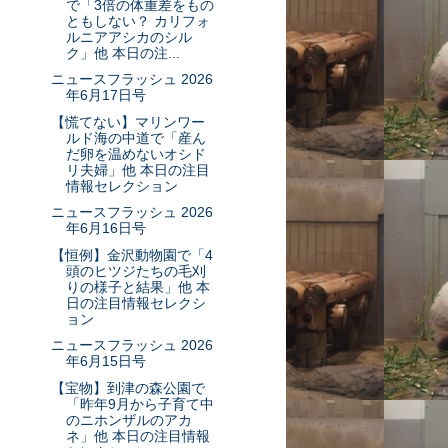
で「3倍の体重差をもの
ともしない？ カリフォ
ルニアアシカのシル
ク」他 本日の注...
ニュースフラッシュ 2026
年6月17日号
【慌てない】マリンワー
ルド海の中道で「産ん
だ卵を温めないオシド
リ夫婦」他 本日の注目
情報セレクション
ニュースフラッシュ 2026
年6月16日号
【恒例】金沢動物園で「4
頭のヒツジたちの毛刈
りの様子と結果」他 本
日の注目情報セレクシ
ョン
ニュースフラッシュ 2026
年6月15日号
【宝物】到津の森公園で
「昨年9月から子育て中
のニホンザルのアカ
ネ」他 本日の注目情報