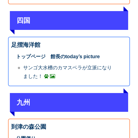
四国
足摺海洋館
トップページ 館長のtoday’s picture
サンゴ大水槽のカマスベラが立派になり
ました！
九州
到津の森公園