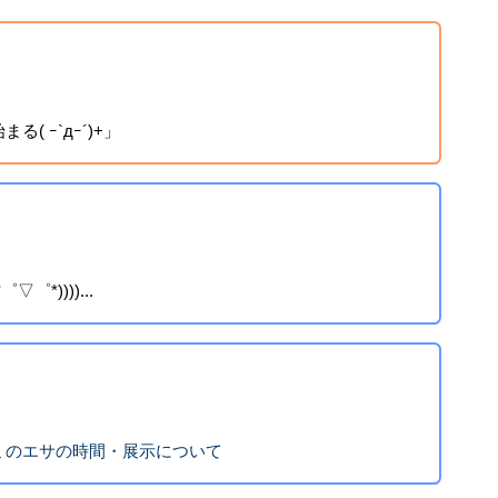
( ｰ`дｰ´)+」
゜*))))...
ミのエサの時間・展示について