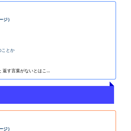
ージ）
く
のことか
返す言葉がないとはこ...
ージ）