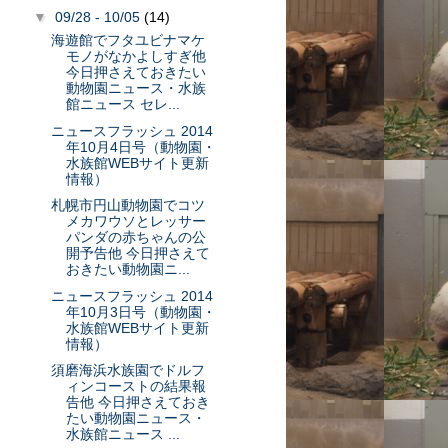
▼
09/28 - 10/05
(14)
海遊館でフタユビナマケ
モノがなかよしすぎ他
今日押さえておきたい
動物園ニュース・水族
館ニュース セレ...
ニュースフラッシュ 2014
年10月4日号（動物園・
水族館WEBサイト更新
情報）
札幌市円山動物園でコツ
メカワウソとレッサー
パンダの赤ちゃんの公
開予告他 今日押さえて
おきたい動物園ニ...
ニュースフラッシュ 2014
年10月3日号（動物園・
水族館WEBサイト更新
情報）
須磨海浜水族園でドルフ
ィンコーストの結果報
告他 今日押さえておき
たい動物園ニュース・
水族館ニュース ...