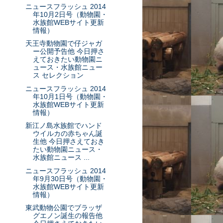
ニュースフラッシュ 2014
年10月2日号（動物園・
水族館WEBサイト更新
情報）
天王寺動物園で仔ジャガ
ー公開予告他 今日押さ
えておきたい動物園ニ
ュース・水族館ニュー
ス セレクション
ニュースフラッシュ 2014
年10月1日号（動物園・
水族館WEBサイト更新
情報）
新江ノ島水族館でハンド
ウイルカの赤ちゃん誕
生他 今日押さえておき
たい動物園ニュース・
水族館ニュース ...
ニュースフラッシュ 2014
年9月30日号（動物園・
水族館WEBサイト更新
情報）
東武動物公園でブラッザ
グエノン誕生の報告他