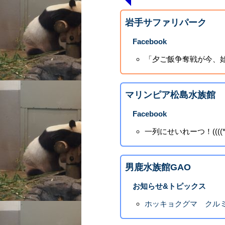
岩手サファリパーク
Facebook
「夕ご飯争奪戦が今、始まる
マリンピア松島水族館
Facebook
一列にせいれーつ！((((*゜▽
男鹿水族館GAO
お知らせ&トピックス
ホッキョクグマ クル