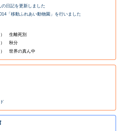
んの日記を更新しました
014「移動ふれあい動物園」を行いました
曜日） 生離死別
日） 秋分
曜日） 世界の真ん中
イド
館