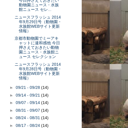
今日押さえておきたい
動物園ニュース・水族
館ニュース セレ...
ニュースフラッシュ 2014
年9月29日号（動物園・
水族館WEBサイト更新
情報）
京都市動物園でミーアキ
ャットに違和感他 今日
押さえておきたい動物
園ニュース・水族館ニ
ュース セレクション
ニュースフラッシュ 2014
年9月28日号（動物園・
水族館WEBサイト更新
情報）
►
09/21 - 09/28
(14)
►
09/14 - 09/21
(14)
►
09/07 - 09/14
(14)
►
08/31 - 09/07
(14)
►
08/24 - 08/31
(14)
►
08/17 - 08/24
(14)