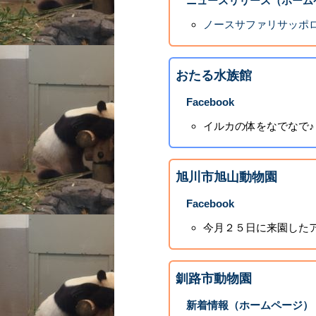
ニュースリリース（ホーム
ノースサファリサッポロ
おたる水族館
Facebook
イルカの体をなでなで♪
旭川市旭山動物園
Facebook
今月２５日に来園したア
釧路市動物園
新着情報（ホームページ）