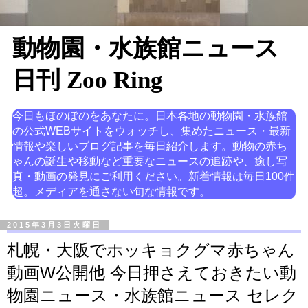
動物園・水族館ニュース
日刊 Zoo Ring
今日もほのぼのをあなたに。日本各地の動物園・水族館
の公式WEBサイトをウォッチし、集めたニュース・最新
情報や楽しいブログ記事を毎日紹介します。動物の赤ち
ゃんの誕生や移動など重要なニュースの追跡や、癒し写
真・動画の発見にご利用ください。新着情報は毎日100件
超。メディアを通さない旬な情報です。
2015年3月3日火曜日
札幌・大阪でホッキョクグマ赤ちゃん
動画W公開他 今日押さえておきたい動
物園ニュース・水族館ニュース セレク