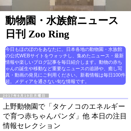
動物園・水族館ニュース
日刊 Zoo Ring
今日もほのぼのをあなたに。日本各地の動物園・水族館
の公式WEBサイトをウォッチし、集めたニュース・最新
情報や楽しいブログ記事を毎日紹介します。動物の赤ち
ゃんの誕生や移動など重要なニュースの追跡や、癒し写
真・動画の発見にご利用ください。新着情報は毎日100件
超。メディアを通さない旬な情報です。
2017年6月19日月曜日
上野動物園で「タケノコのエネルギー
で育つ赤ちゃんパンダ」他 本日の注目
情報セレクション