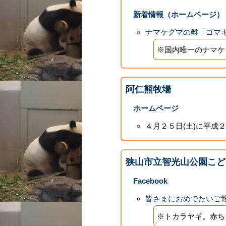
新着情報（ホームページ）
ナマケグマの雌「ゴマ
※国内唯一のナマケ
阿仁熊牧場
ホームページ
４月２５日(土)に平成
狭山市立智光山公園こど
Facebook
皆さまにおめでたいご
※トカラヤギ。赤ち