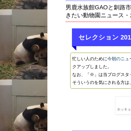
男鹿水族館GAOと釧路
きたい動物園ニュース・
セレクション 201
忙しい人のために
今朝のニュ
クアップしました。
なお、「※」は当ブログスタ
そういうのを気にされる方は
ホッキョク