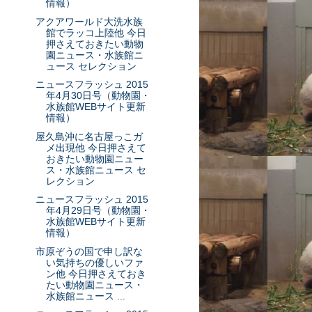
情報）
アクアワールド大洗水族
館でラッコ上陸他 今日
押さえておきたい動物
園ニュース・水族館ニ
ュース セレクション
ニュースフラッシュ 2015
年4月30日号（動物園・
水族館WEBサイト更新
情報）
屋久島沖に名古屋っこガ
メ出現他 今日押さえて
おきたい動物園ニュー
ス・水族館ニュース セ
レクション
ニュースフラッシュ 2015
年4月29日号（動物園・
水族館WEBサイト更新
情報）
市原ぞうの国で申し訳な
い気持ちの優しいファ
ン他 今日押さえておき
たい動物園ニュース・
水族館ニュース ...