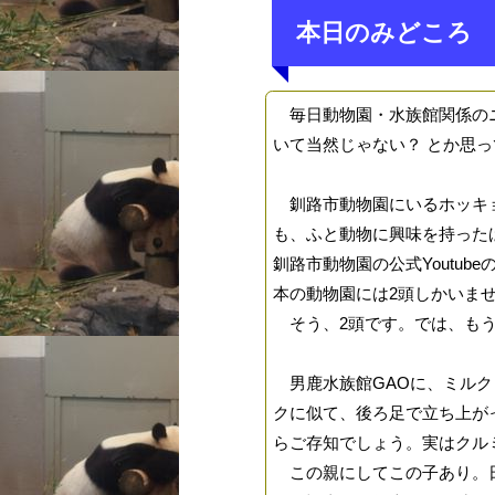
本日のみどころ
毎日動物園・水族館関係のニ
いて当然じゃない？ とか思
釧路市動物園にいるホッキョ
も、ふと動物に興味を持った
釧路市動物園の公式Youtu
本の動物園には2頭しかいま
そう、2頭です。では、もう
男鹿水族館GAOに、ミルク
クに似て、後ろ足で立ち上が
らご存知でしょう。実はクル
この親にしてこの子あり。日