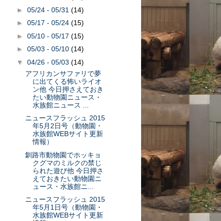
►
05/24 - 05/31
(14)
►
05/17 - 05/24
(15)
►
05/10 - 05/17
(15)
►
05/03 - 05/10
(14)
▼
04/26 - 05/03
(14)
アフリカンサファリで夢
に出てくる怖いライオ
ン他 今日押さえておき
たい動物園ニュース・
水族館ニュース ...
ニュースフラッシュ 2015
年5月2日号（動物園・
水族館WEBサイト更新
情報）
釧路市動物園でホッキョ
クグマのミルクの禁じ
られた遊び他 今日押さ
えておきたい動物園ニ
ュース・水族館ニ...
ニュースフラッシュ 2015
年5月1日号（動物園・
水族館WEBサイト更新