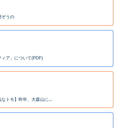
寝ぞうの
ィア」について(PDF)
なトモ】昨年、大森山に...