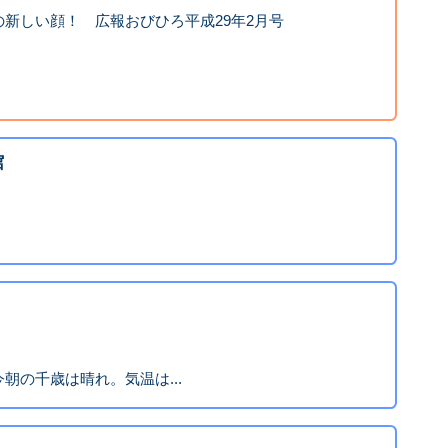
新しい顔！ 広報おびひろ平成29年2月号
館
朝の千歳は晴れ。気温は...