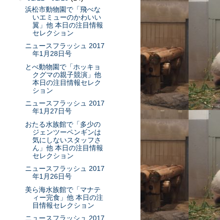
浜松市動物園で「飛べな
いエミューのかわいい
翼」他 本日の注目情報
セレクション
ニュースフラッシュ 2017
年1月28日号
とべ動物園で「ホッキョ
クグマの親子競演」他
本日の注目情報セレク
ション
ニュースフラッシュ 2017
年1月27日号
おたる水族館で「多少の
ジェンツーペンギンは
気にしないスタッフさ
ん」他 本日の注目情報
セレクション
ニュースフラッシュ 2017
年1月26日号
美ら海水族館で「マナテ
ィー完食」他 本日の注
目情報セレクション
ニュースフラッシュ 2017