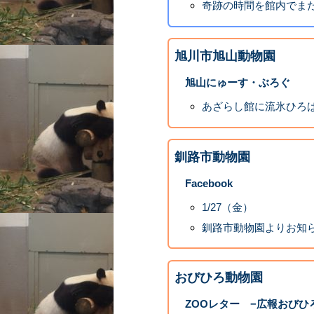
奇跡の時間を館内でま
旭川市旭山動物園
旭山にゅーす・ぶろぐ
あざらし館に流氷ひろ
釧路市動物園
Facebook
1/27（金）
釧路市動物園よりお知
おびひろ動物園
ZOOレター −広報おびひ