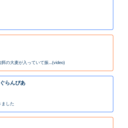
大麦が入っていて振...(video)
ぐらんぴあ
きました