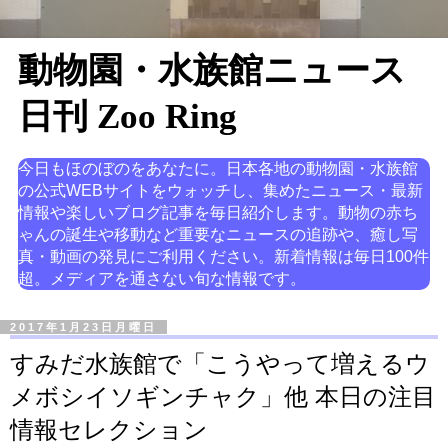
動物園・水族館ニュース
日刊 Zoo Ring
今日もほのぼのをあなたに。日本各地の動物園・水族館
の公式WEBサイトをウォッチし、集めたニュース・最新
情報や楽しいブログ記事を毎日紹介します。動物の赤ち
ゃんの誕生や移動など重要なニュースの追跡や、癒し写
真・動画の発見にご利用ください。新着情報は毎日100件
超。メディアを通さない旬な情報です。
2017年1月23日月曜日
すみだ水族館で「こうやって増えるウ
メボシイソギンチャク」他 本日の注目
情報セレクション