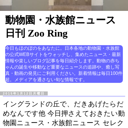
動物園・水族館ニュース
日刊 Zoo Ring
今日もほのぼのをあなたに。日本各地の動物園・水族館
の公式WEBサイトをウォッチし、集めたニュース・最新
情報や楽しいブログ記事を毎日紹介します。動物の赤ち
ゃんの誕生や移動など重要なニュースの追跡や、癒し写
真・動画の発見にご利用ください。新着情報は毎日100件
超。メディアを通さない旬な情報です。
2015年1月12日月曜日
イングランドの丘で、だきあげたらだ
めなんです他 今日押さえておきたい動
物園ニュース・水族館ニュース セレク