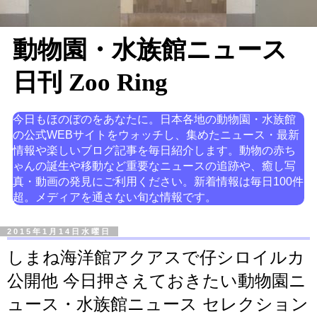
動物園・水族館ニュース
日刊 Zoo Ring
今日もほのぼのをあなたに。日本各地の動物園・水族館
の公式WEBサイトをウォッチし、集めたニュース・最新
情報や楽しいブログ記事を毎日紹介します。動物の赤ち
ゃんの誕生や移動など重要なニュースの追跡や、癒し写
真・動画の発見にご利用ください。新着情報は毎日100件
超。メディアを通さない旬な情報です。
2015年1月14日水曜日
しまね海洋館アクアスで仔シロイルカ
公開他 今日押さえておきたい動物園ニ
ュース・水族館ニュース セレクション