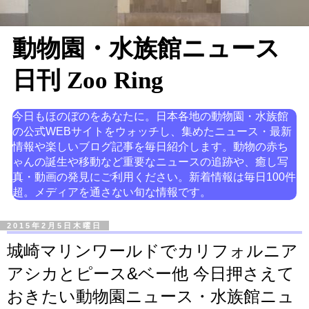
動物園・水族館ニュース
日刊 Zoo Ring
今日もほのぼのをあなたに。日本各地の動物園・水族館
の公式WEBサイトをウォッチし、集めたニュース・最新
情報や楽しいブログ記事を毎日紹介します。動物の赤ち
ゃんの誕生や移動など重要なニュースの追跡や、癒し写
真・動画の発見にご利用ください。新着情報は毎日100件
超。メディアを通さない旬な情報です。
2015年2月5日木曜日
城崎マリンワールドでカリフォルニア
アシカとピース&ベー他 今日押さえて
おきたい動物園ニュース・水族館ニュ