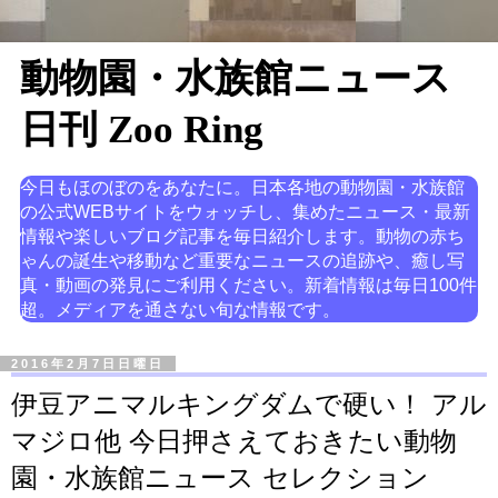
動物園・水族館ニュース
日刊 Zoo Ring
今日もほのぼのをあなたに。日本各地の動物園・水族館
の公式WEBサイトをウォッチし、集めたニュース・最新
情報や楽しいブログ記事を毎日紹介します。動物の赤ち
ゃんの誕生や移動など重要なニュースの追跡や、癒し写
真・動画の発見にご利用ください。新着情報は毎日100件
超。メディアを通さない旬な情報です。
2016年2月7日日曜日
伊豆アニマルキングダムで硬い！ アル
マジロ他 今日押さえておきたい動物
園・水族館ニュース セレクション