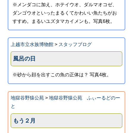
※メンダコに加え、ホテイウオ、ダルマオコゼ、
ダンゴウオといったまるくてかわいい魚たちがお
すすめ。まるいユズタマカイメンも。写真6枚。
上越市立水族博物館
>
スタッフブログ
風呂の日
※砂から顔を出すこの魚の正体は？ 写真4枚。
地獄谷野猿公苑
>
地獄谷野猿公苑 ふぃーるどのー
と
もう２月