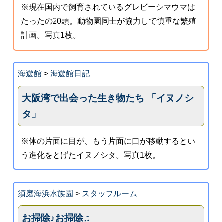
※現在国内で飼育されているグレビーシマウマは
たったの20頭。動物園同士が協力して慎重な繁殖
計画。写真1枚。
海遊館
>
海遊館日記
大阪湾で出会った生き物たち 「イヌノシ
タ」
※体の片面に目が、もう片面に口が移動するとい
う進化をとげたイヌノシタ。写真1枚。
須磨海浜水族園
>
スタッフルーム
お掃除♪お掃除♫