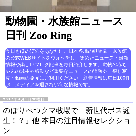
動物園・水族館ニュース
日刊 Zoo Ring
今日もほのぼのをあなたに。日本各地の動物園・水族館
の公式WEBサイトをウォッチし、集めたニュース・最新
情報や楽しいブログ記事を毎日紹介します。動物の赤ち
ゃんの誕生や移動など重要なニュースの追跡や、癒し写
真・動画の発見にご利用ください。新着情報は毎日100件
超。メディアを通さない旬な情報です。
2017年6月1日木曜日
のぼりべつクマ牧場で「新世代ボス誕
生！？」他 本日の注目情報セレクショ
ン