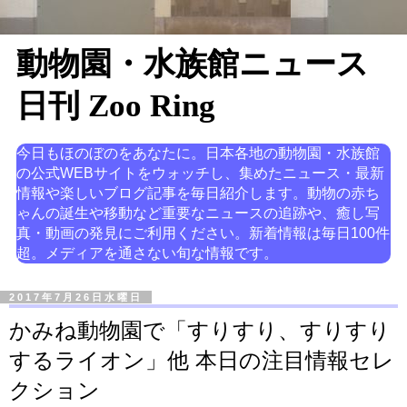
動物園・水族館ニュース
日刊 Zoo Ring
今日もほのぼのをあなたに。日本各地の動物園・水族館
の公式WEBサイトをウォッチし、集めたニュース・最新
情報や楽しいブログ記事を毎日紹介します。動物の赤ち
ゃんの誕生や移動など重要なニュースの追跡や、癒し写
真・動画の発見にご利用ください。新着情報は毎日100件
超。メディアを通さない旬な情報です。
2017年7月26日水曜日
かみね動物園で「すりすり、すりすり
するライオン」他 本日の注目情報セレ
クション