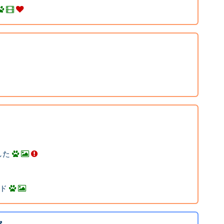
した
イド