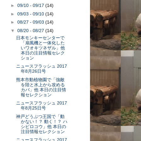
►
09/10 - 09/17
(14)
►
09/03 - 09/10
(14)
►
08/27 - 09/03
(14)
▼
08/20 - 08/27
(14)
日本モンキーセンターで
「扇風機と一体化した
いワオキツネザル」他
本日の注目情報セレク
ション
ニュースフラッシュ 2017
年8月26日号
熊本市動植物園で「強敵
を陸と水上から攻める
カバ」他 本日の注目情
報セレクション
ニュースフラッシュ 2017
年8月25日号
神戸どうぶつ王国で「動
かない！？ 動く！？ ハ
シビロコウ」他 本日の
注目情報セレクション
ニュースフラッシュ 2017