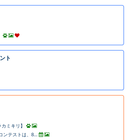
」
ント
ラカミキリ】
コンテストは、8...