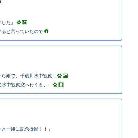
館
ました」
いると言っていたので
ら雨で、千歳川水中観察...
水中観察窓へ行くと、...
ンと一緒に記念撮影！！」