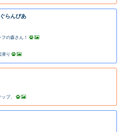
ぐらんぴあ
ッフの森さん！
素潜り
テップ、