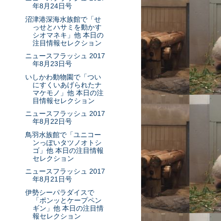
年8月24日号
沼津港深海水族館で「せ
っせとハサミを動かす
シオマネキ」他 本日の
注目情報セレクション
ニュースフラッシュ 2017
年8月23日号
いしかわ動物園で「つい
にすくいあげられたナ
マケモノ」他 本日の注
目情報セレクション
ニュースフラッシュ 2017
年8月22日号
鳥羽水族館で「ユニコー
ンっぽいタツノオトシ
ゴ」他 本日の注目情報
セレクション
ニュースフラッシュ 2017
年8月21日号
伊勢シーパラダイスで
「ポンッとケープペン
ギン」他 本日の注目情
報セレクション