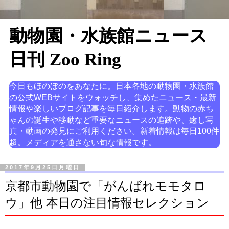
動物園・水族館ニュース
日刊 Zoo Ring
今日もほのぼのをあなたに。日本各地の動物園・水族館
の公式WEBサイトをウォッチし、集めたニュース・最新
情報や楽しいブログ記事を毎日紹介します。動物の赤ち
ゃんの誕生や移動など重要なニュースの追跡や、癒し写
真・動画の発見にご利用ください。新着情報は毎日100件
超。メディアを通さない旬な情報です。
2017年9月25日月曜日
京都市動物園で「がんばれモモタロ
ウ」他 本日の注目情報セレクション