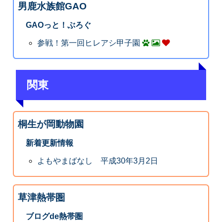
男鹿水族館GAO
GAOっと！ぶろぐ
参戦！第一回ヒレアシ甲子園
関東
桐生が岡動物園
新着更新情報
よもやまばなし 平成30年3月2日
草津熱帯圏
ブログde熱帯圏