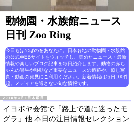
動物園・水族館ニュース
日刊 Zoo Ring
今日もほのぼのをあなたに。日本各地の動物園・水族館
の公式WEBサイトをウォッチし、集めたニュース・最新
情報や楽しいブログ記事を毎日紹介します。動物の赤ち
ゃんの誕生や移動など重要なニュースの追跡や、癒し写
真・動画の発見にご利用ください。新着情報は毎日100件
超。メディアを通さない旬な情報です。
2018年3月1日木曜日
イヨボヤ会館で「路上で道に迷ったモ
グラ」他 本日の注目情報セレクション