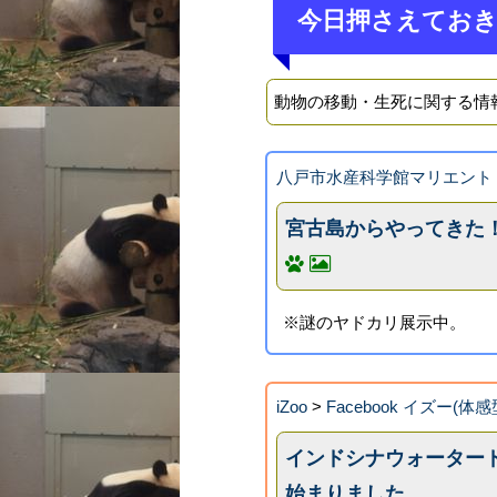
今日押さえてお
動物の移動・生死に関する情
八戸市水産科学館マリエント
宮古島からやってきた
※謎のヤドカリ展示中。
iZoo
>
Facebook イズー(体感
インドシナウォータードラゴン
始まりました。