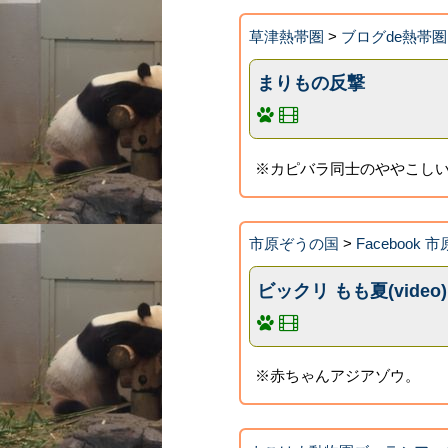
草津熱帯圏
>
ブログde熱帯圏
まりもの反撃
※カピバラ同士のややこし
市原ぞうの国
>
Facebook
ビックリ もも夏(video)
※赤ちゃんアジアゾウ。