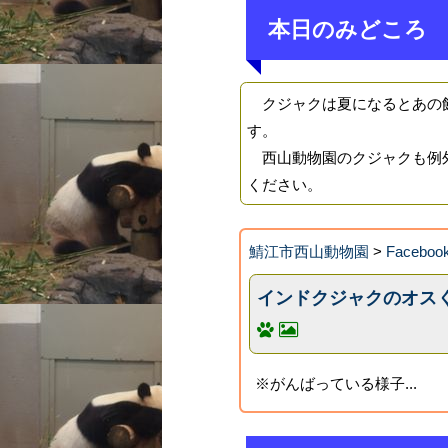
本日のみどころ
クジャクは夏になるとあの飾
す。
西山動物園のクジャクも例外
ください。
鯖江市西山動物園
>
Faceb
インドクジャクのオス
※がんばっている様子...