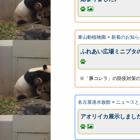
東山動植物園
>
新着のお知ら
ふれあい広場ミニブタ
※「豚コレラ」の防疫対策
名古屋港水族館
>
ニュースと
アオリイカ展示しまし