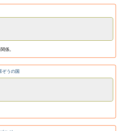
い関係。
 市原ぞうの国