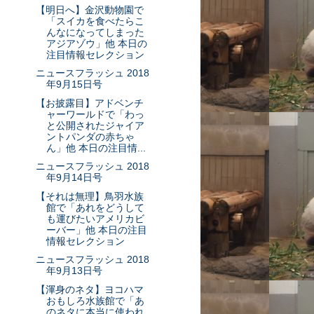
【明日へ】金沢動物園で
「スイカを食べたらこ
んなになってしまった
アジアゾウ」他 本日の
注目情報セレクション
ニュースフラッシュ 2018
年9月15日号
【お披露目】アドベンチ
ャーワールドで「わっ
と公開されたジャイア
ントパンダの赤ちゃ
ん」他 本日の注目情...
ニュースフラッシュ 2018
年9月14日号
【それは無理】鳥羽水族
館で「あれをどうして
も運びたいアメリカビ
ーバー」他 本日の注目
情報セレクション
ニュースフラッシュ 2018
年9月13日号
【渾身のネタ】ヨコハマ
おもしろ水族館で「あ
のネタに本当に使われ