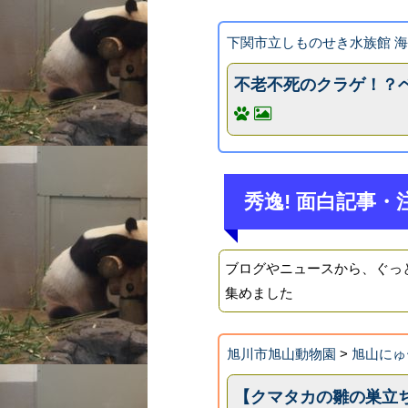
下関市立しものせき水族館 
不老不死のクラゲ！？
秀逸! 面白記事・
ブログやニュースから、ぐっ
集めました
旭川市旭山動物園
>
旭山にゅ
【クマタカの雛の巣立