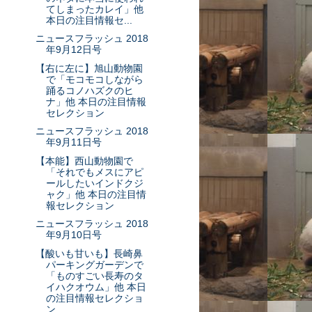
てしまったカレイ」他
本日の注目情報セ...
ニュースフラッシュ 2018
年9月12日号
【右に左に】旭山動物園
で「モコモコしながら
踊るコノハズクのヒ
ナ」他 本日の注目情報
セレクション
ニュースフラッシュ 2018
年9月11日号
【本能】西山動物園で
「それでもメスにアピ
ールしたいインドクジ
ャク」他 本日の注目情
報セレクション
ニュースフラッシュ 2018
年9月10日号
【酸いも甘いも】長崎鼻
パーキングガーデンで
「ものすごい長寿のタ
イハクオウム」他 本日
の注目情報セレクショ
ン