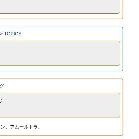
>
TOPICS
！
グ
む
オン、アムールトラ。