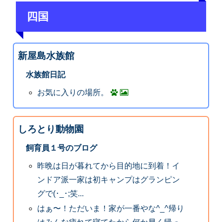
四国
新屋島水族館
水族館日記
お気に入りの場所。
しろとり動物園
飼育員１号のブログ
昨晩は日が暮れてから目的地に到着！イ
ンドア派一家は初キャンプはグランピン
グで(･_･;笑...
はぁ〜！ただいま！家が一番やな^_^帰り