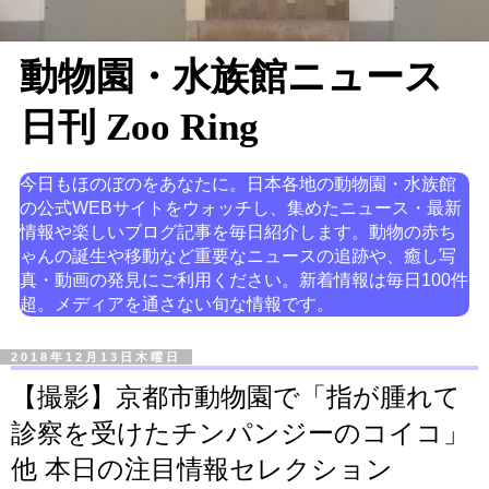
動物園・水族館ニュース
日刊 Zoo Ring
今日もほのぼのをあなたに。日本各地の動物園・水族館
の公式WEBサイトをウォッチし、集めたニュース・最新
情報や楽しいブログ記事を毎日紹介します。動物の赤ち
ゃんの誕生や移動など重要なニュースの追跡や、癒し写
真・動画の発見にご利用ください。新着情報は毎日100件
超。メディアを通さない旬な情報です。
2018年12月13日木曜日
【撮影】京都市動物園で「指が腫れて
診察を受けたチンパンジーのコイコ」
他 本日の注目情報セレクション