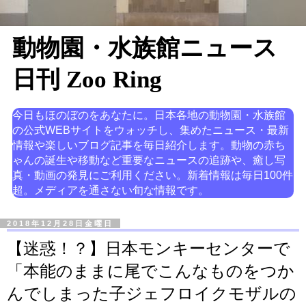
動物園・水族館ニュース
日刊 Zoo Ring
今日もほのぼのをあなたに。日本各地の動物園・水族館
の公式WEBサイトをウォッチし、集めたニュース・最新
情報や楽しいブログ記事を毎日紹介します。動物の赤ち
ゃんの誕生や移動など重要なニュースの追跡や、癒し写
真・動画の発見にご利用ください。新着情報は毎日100件
超。メディアを通さない旬な情報です。
2018年12月28日金曜日
【迷惑！？】日本モンキーセンターで
「本能のままに尾でこんなものをつか
んでしまった子ジェフロイクモザルの