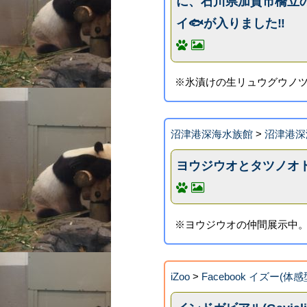
に、石川県加賀市橋立
イ🐟が入りました‼️
※氷漬けの生リュウグウノ
沼津港深海水族館
>
沼津港深
ヨウジウオとタツノオ
※ヨウジウオの仲間展示中
iZoo
>
Facebook イズー(体感