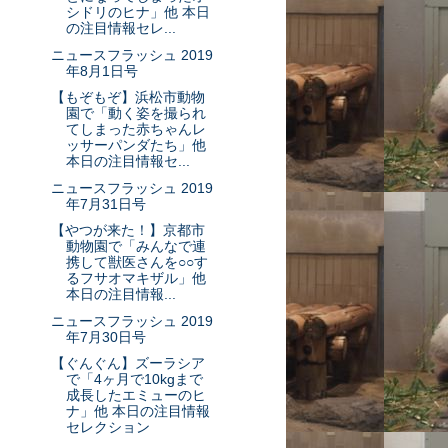
シドリのヒナ」他 本日
の注目情報セレ...
ニュースフラッシュ 2019
年8月1日号
【もぞもぞ】浜松市動物
園で「動く姿を撮られ
てしまった赤ちゃんレ
ッサーパンダたち」他
本日の注目情報セ...
ニュースフラッシュ 2019
年7月31日号
【やつが来た！】京都市
動物園で「みんなで連
携して獣医さんを○○す
るフサオマキザル」他
本日の注目情報...
ニュースフラッシュ 2019
年7月30日号
【ぐんぐん】ズーラシア
で「4ヶ月で10kgまで
成長したエミューのヒ
ナ」他 本日の注目情報
セレクション