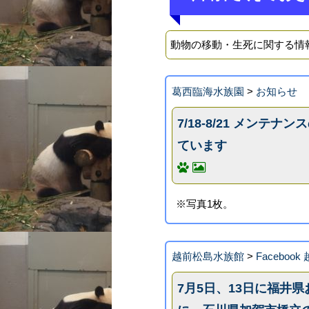
動物の移動・生死に関する情
葛西臨海水族園
>
お知らせ
7/18-8/21 メン
ています
※写真1枚。
越前松島水族館
>
Faceboo
7月5日、13日に福井