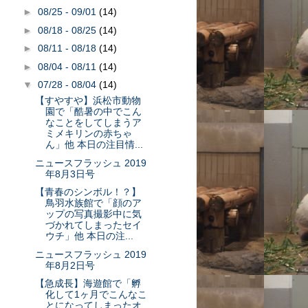
►
08/25 - 09/01
(14)
►
08/18 - 08/25
(14)
►
08/11 - 08/18
(14)
►
08/04 - 08/11
(14)
▼
07/28 - 08/04
(14)
【すやすや】浜松市動物
園で「酷暑の中でこん
なことをしてしまうア
ミメキリンの赤ちゃ
ん」他 本日の注目情...
ニュースフラッシュ 2019
年8月3日号
【青春のシンボル！？】
鳥羽水族館で「顔のア
ップの写真撮影中に気
づかれてしまったセイ
ウチ」他 本日の注...
ニュースフラッシュ 2019
年8月2日号
【急成長】海遊館で「孵
化して1ヶ月でこんなこ
とになってしまったオ