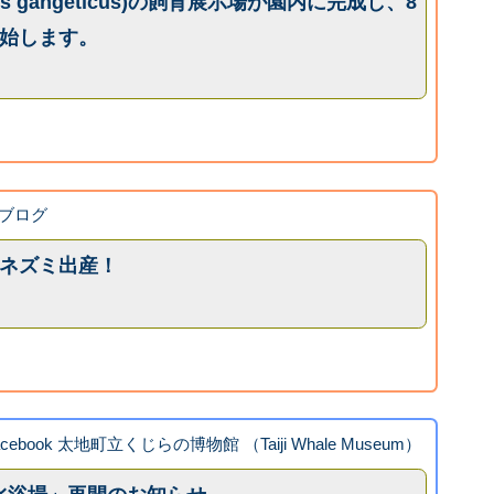
is gangeticus)の飼育展示場が園内に完成し、8
開始します。
ブログ
カネズミ出産！
acebook 太地町立くじらの博物館 （Taiji Whale Museum）