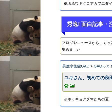
※珍魚ワキグロアカフエダ
秀逸! 面白記事・
ブログやニュースから、ぐっ
集めました
男鹿水族館GAO
>
GAOっと
ユキさん、初めての秋
※ホッキョクグマたちの夏