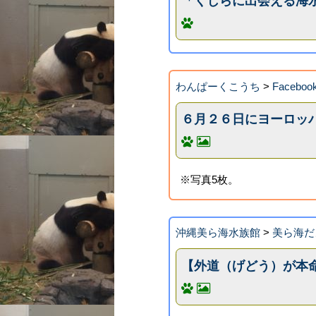
「くじらに出会える海
わんぱーくこうち
>
Face
６月２６日にヨーロッ
※写真5枚。
沖縄美ら海水族館
>
美ら海だ
【外道（げどう）が本