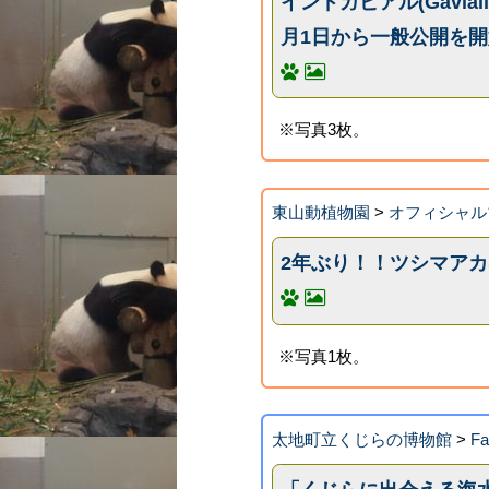
インドガビアル(Gavial
月1日から一般公開を
※写真3枚。
東山動植物園
>
オフィシャル
2年ぶり！！ツシマア
※写真1枚。
太地町立くじらの博物館
>
F