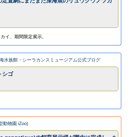
の定置網にまたまた深海魚のリュウグウノツカ
ツカイ、期間限定展示。
海水族館・シーラカンスミュージアム公式ブログ
トシゴ
。
型動物園 iZoo)