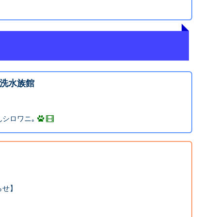
洗水族館
シロワニ｡
らせ】