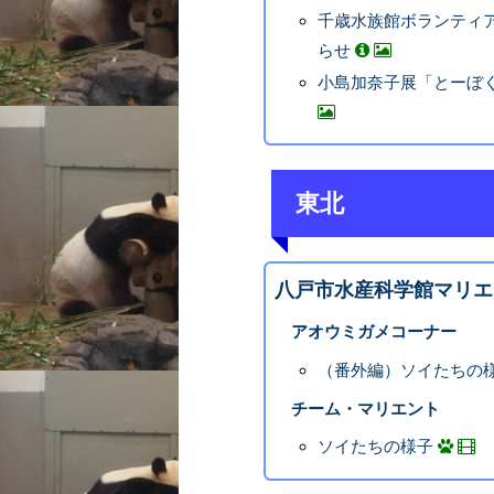
千歳水族館ボランティ
らせ
小島加奈子展「とーぼく
東北
八戸市水産科学館マリエ
アオウミガメコーナー
（番外編）ソイたちの
チーム・マリエント
ソイたちの様子