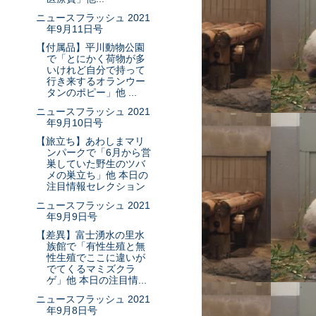
ニュースフラッシュ 2021
年9月11日号
【付属品】平川動物公園
で「とにかく荷物が多
いけれど自分で持って
行き来するオランウー
タンのポピー」他 ...
ニュースフラッシュ 2021
年9月10日号
【旅立ち】あわしまマリ
ンパークで「6月から営
巣していた野生のツバ
メの巣立ち」他 本日の
注目情報セレクション
ニュースフラッシュ 2021
年9月9日号
【差異】富士湧水の里水
族館で「有性生殖と無
性生殖でここに違いが
でてくるマミズクラ
ゲ」他 本日の注目情...
ニュースフラッシュ 2021
年9月8日号