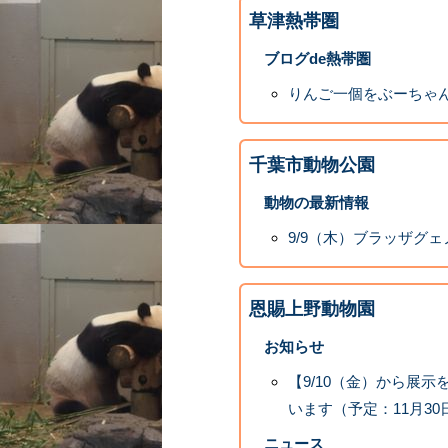
草津熱帯圏
ブログde熱帯圏
りんご一個をぶーちゃ
千葉市動物公園
動物の最新情報
9/9（木）ブラッザグ
恩賜上野動物園
お知らせ
【9/10（金）から展
います（予定：11月30
ニュース