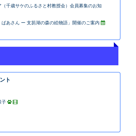
ア（千歳サケのふるさと村教授会）会員募集のお知
ばあさん ー 支笏湖の森の絵物語」開催のご案内
ント
様子