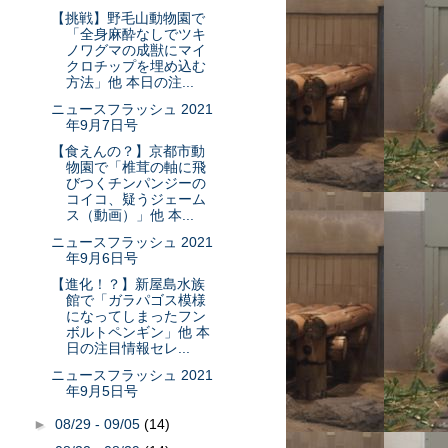
【挑戦】野毛山動物園で
「全身麻酔なしでツキ
ノワグマの成獣にマイ
クロチップを埋め込む
方法」他 本日の注...
ニュースフラッシュ 2021
年9月7日号
【食えんの？】京都市動
物園で「椎茸の軸に飛
びつくチンパンジーの
コイコ、疑うジェーム
ス（動画）」他 本...
ニュースフラッシュ 2021
年9月6日号
【進化！？】新屋島水族
館で「ガラパゴス模様
になってしまったフン
ボルトペンギン」他 本
日の注目情報セレ...
ニュースフラッシュ 2021
年9月5日号
►
08/29 - 09/05
(14)