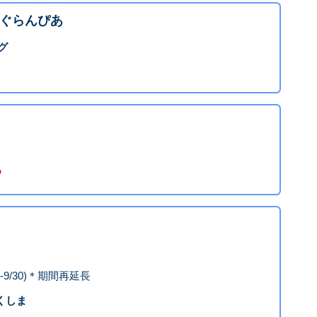
ぐらんぴあ
グ
-9/30)＊期間再延長
ふくしま