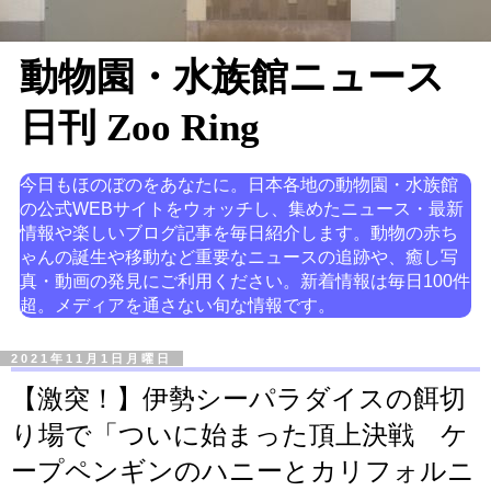
動物園・水族館ニュース
日刊 Zoo Ring
今日もほのぼのをあなたに。日本各地の動物園・水族館
の公式WEBサイトをウォッチし、集めたニュース・最新
情報や楽しいブログ記事を毎日紹介します。動物の赤ち
ゃんの誕生や移動など重要なニュースの追跡や、癒し写
真・動画の発見にご利用ください。新着情報は毎日100件
超。メディアを通さない旬な情報です。
2021年11月1日月曜日
【激突！】伊勢シーパラダイスの餌切
り場で「ついに始まった頂上決戦 ケ
ープペンギンのハニーとカリフォルニ