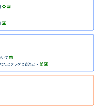
目
日
ついて
～あなたとクラゲと音楽と～