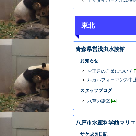
干支ダイバーと記念撮影 (
東北
青森県営浅虫水族館
お知らせ
お正月の営業について
ルカパフォーマンス中止の
スタッフブログ
水草の話②
八戸市水産科学館マリエ
サケ成長日記