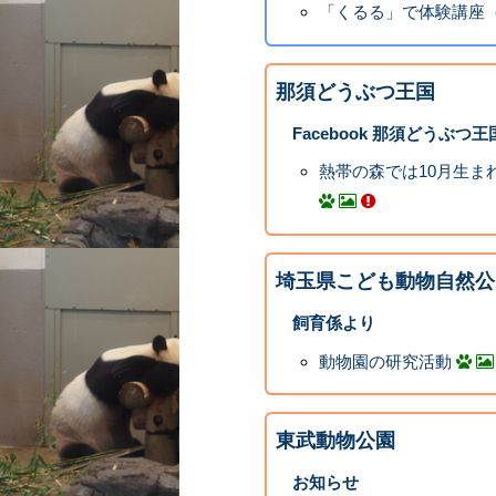
「くるる」で体験講座
那須どうぶつ王国
Facebook 那須どうぶつ王
熱帯の森では10月生ま
埼玉県こども動物自然公
飼育係より
動物園の研究活動
東武動物公園
お知らせ