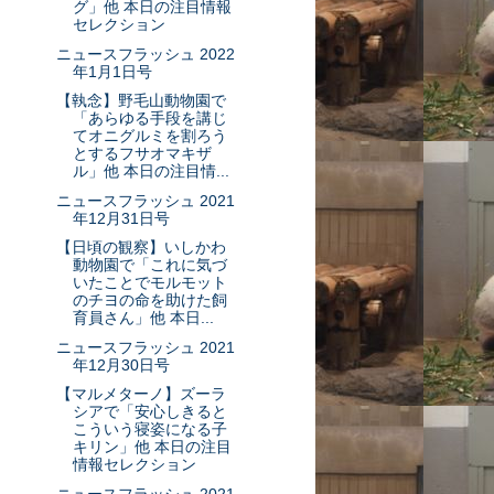
グ」他 本日の注目情報
セレクション
ニュースフラッシュ 2022
年1月1日号
【執念】野毛山動物園で
「あらゆる手段を講じ
てオニグルミを割ろう
とするフサオマキザ
ル」他 本日の注目情...
ニュースフラッシュ 2021
年12月31日号
【日頃の観察】いしかわ
動物園で「これに気づ
いたことでモルモット
のチヨの命を助けた飼
育員さん」他 本日...
ニュースフラッシュ 2021
年12月30日号
【マルメターノ】ズーラ
シアで「安心しきると
こういう寝姿になる子
キリン」他 本日の注目
情報セレクション
ニュースフラッシュ 2021