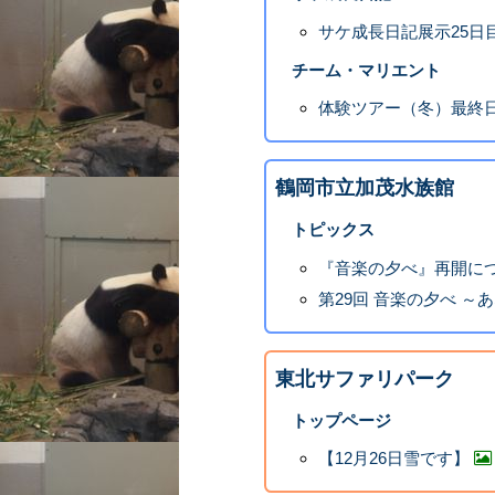
サケ成長日記展示25日
チーム・マリエント
体験ツアー（冬）最終
鶴岡市立加茂水族館
トピックス
『音楽の夕べ』再開に
第29回 音楽の夕べ 
東北サファリパーク
トップページ
【12月26日雪です】