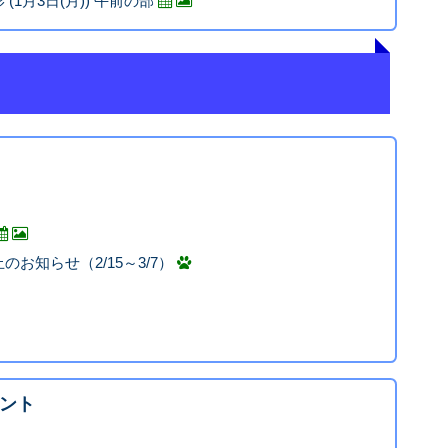
1月3日(月)) 午前の部
お知らせ（2/15～3/7）
ント