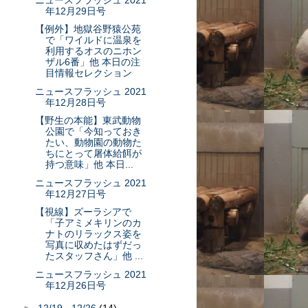
年12月29日号
【例外】地獄谷野猿公苑
で「ワイルドに温泉を
利用するオスのニホン
ザル6番」他 本日の注
目情報セレクション
ニュースフラッシュ 2021
年12月28日号
【野生の本能】東武動物
公園で「今知っておき
たい、動物園の動物た
ちにとって屠体給餌が
持つ意味」他 本日...
ニュースフラッシュ 2021
年12月27日号
【視線】ズーラシアで
「子アミメキリンのカ
ナトのリラックス姿を
写真に収めたはずだっ
たスタッフさん」他 ...
ニュースフラッシュ 2021
年12月26日号