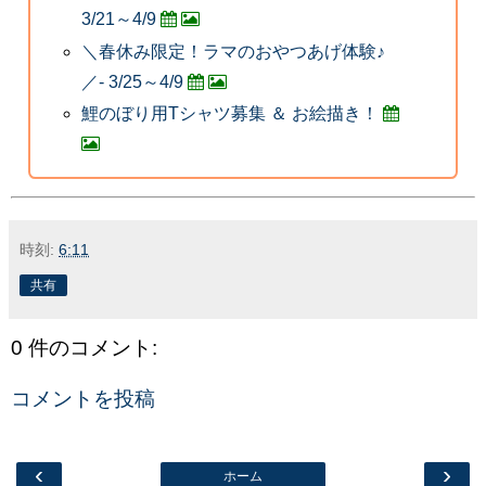
3/21～4/9
＼春休み限定！ラマのおやつあげ体験♪
／- 3/25～4/9
鯉のぼり用Tシャツ募集 ＆ お絵描き！
時刻:
6:11
共有
0 件のコメント:
コメントを投稿
‹
›
ホーム