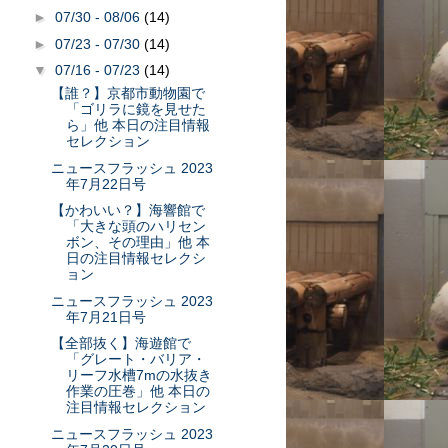
►
07/30 - 08/06
(14)
►
07/23 - 07/30
(14)
▼
07/16 - 07/23
(14)
【誰？】京都市動物園で
「ゴリラに鏡を見せた
ら」他 本日の注目情報
セレクション
ニュースフラッシュ 2023
年7月22日号
【かわいい？】海響館で
「大きな頭のハリセン
ボン、その理由」他 本
日の注目情報セレクシ
ョン
ニュースフラッシュ 2023
年7月21日号
【全部抜く】海遊館で
「グレート・バリア・
リーフ水槽7mの水抜き
作業の圧巻」他 本日の
注目情報セレクション
ニュースフラッシュ 2023