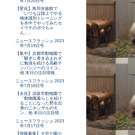
年7月20日号
【変化】鳥羽水族館で
「いつもは陸上でやる
物体識別トレーニング
を水中でやってみたセ
イウチのポウちゃ
ん」...
ニュースフラッシュ 2023
年7月19日号
【集中】京都市動物園で
「騒ぎに巻き込まれず
に勉強を続ける高齢チ
ンパンジーのコイコ」
他 本日の注目情報...
ニュースフラッシュ 2023
年7月18日号
【永住】須坂市動物園で
「動物園暮らしを続け
ることになった野生出
身のニホンザルのモ
ン」他 本日の注目情...
ニュースフラッシュ 2023
年7月17日号
【情報募集】大宮公園小