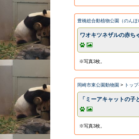
豊橋総合動植物公園（のんほ
ワオキツネザルの赤ち
※写真3枚。
岡崎市東公園動物園
>
トップ
「ミーアキャットの子
※写真3枚。