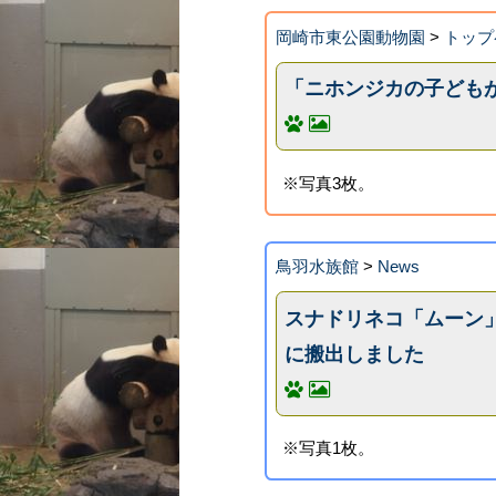
岡崎市東公園動物園
>
トップ
「ニホンジカの子ども
※写真3枚。
鳥羽水族館
>
News
スナドリネコ「ムーン
に搬出しました
※写真1枚。