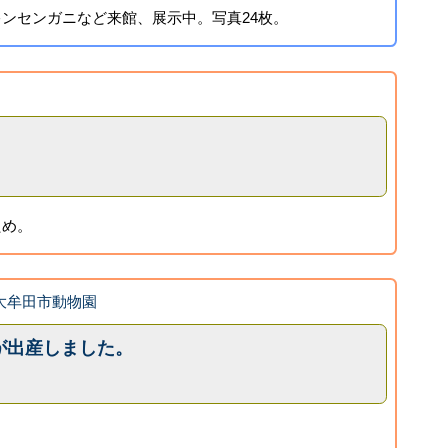
ンセンガニなど来館、展示中。写真24枚。
ため。
k 大牟田市動物園
が出産しました。