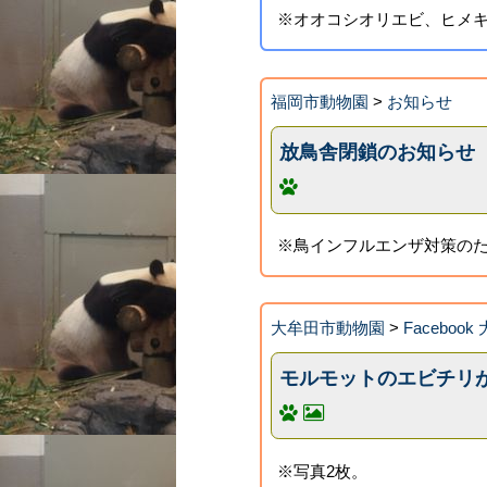
※オオコシオリエビ、ヒメキ
福岡市動物園
>
お知らせ
放鳥舎閉鎖のお知らせ
※鳥インフルエンザ対策の
大牟田市動物園
>
Faceboo
モルモットのエビチリ
※写真2枚。