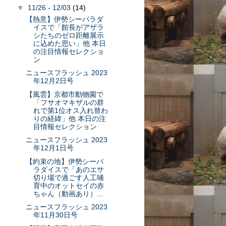
▼
11/26 - 12/03
(14)
【熱意】伊勢シーパラダ
イスで「館長がアザラ
シたちのゼロ距離展示
に込めた思い」他 本日
の注目情報セレクショ
ン
ニュースフラッシュ 2023
年12月2日号
【風雲】京都市動物園で
「フサオマキザルの群
れで第1位オス入れ替わ
りの経緯」他 本日の注
目情報セレクション
ニュースフラッシュ 2023
年12月1日号
【約束の地】伊勢シーパ
ラダイスで「あのエサ
切り場で過ごす人工哺
育中のオットセイの赤
ちゃん（動画あり）...
ニュースフラッシュ 2023
年11月30日号