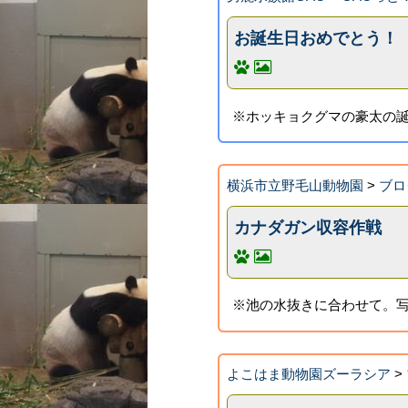
お誕生日おめでとう！
※ホッキョクグマの豪太の誕
横浜市立野毛山動物園
>
ブロ
カナダガン収容作戦
※池の水抜きに合わせて。写
よこはま動物園ズーラシア
>