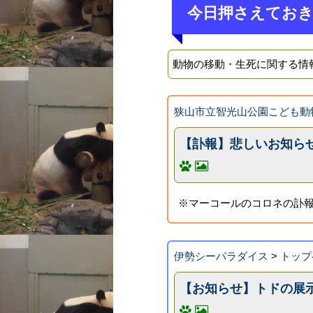
今日押さえてお
動物の移動・生死に関する情
狭山市立智光山公園こども動
【訃報】悲しいお知ら
※マーコールのコロネの訃報
伊勢シーパラダイス
>
トップ
【お知らせ】トドの展