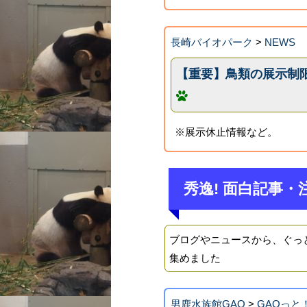
長崎バイオパーク
>
NEWS
【重要】鳥類の展示制限のお
※展示休止情報など。
秀逸! 面白記事・
ブログやニュースから、ぐっ
集めました
男鹿水族館GAO
>
GAOっと