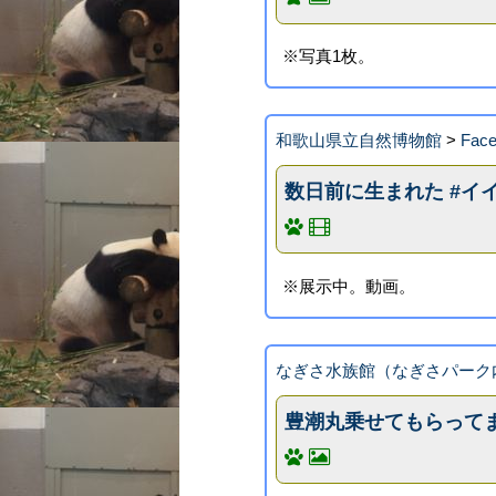
※写真1枚。
和歌山県立自然博物館
>
Fa
数日前に生まれた #イ
※展示中。動画。
なぎさ水族館（なぎさパーク
豊潮丸乗せてもらって