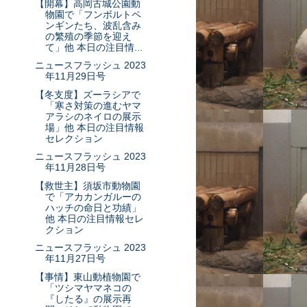
【開幕】高岡古城公園動
物園で「フンボルトペ
ンギンたち、波乱含み
の繁殖の季節を迎え
て」他 本日の注目情...
ニュースフラッシュ 2023
年11月29日号
【冬支度】ズーラシアで
「寒さ対策の進むヤマ
アラシのネイロの展示
場」他 本日の注目情報
セレクション
ニュースフラッシュ 2023
年11月28日号
【救世主】須坂市動物園
で「アカカンガルーの
ハッチの命日と功績」
他 本日の注目情報セレ
クション
ニュースフラッシュ 2023
年11月27日号
【事情】東山動植物園で
「ツシマヤマネコの
『したる』の展示再