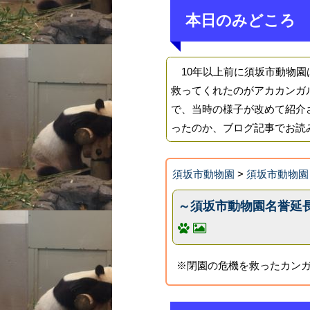
本日のみどころ
10年以上前に須坂市動物園
救ってくれたのがアカカンガ
で、当時の様子が改めて紹介
ったのか、ブログ記事でお読
須坂市動物園
>
須坂市動物園
～須坂市動物園名誉延
※閉園の危機を救ったカンガ