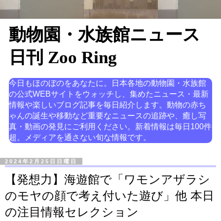
動物園・水族館ニュース
日刊 Zoo Ring
今日もほのぼのをあなたに。日本各地の動物園・水族館
の公式WEBサイトをウォッチし、集めたニュース・最新
情報や楽しいブログ記事を毎日紹介します。動物の赤ち
ゃんの誕生や移動など重要なニュースの追跡や、癒し写
真・動画の発見にご利用ください。新着情報は毎日100件
超。メディアを通さない旬な情報です。
2024年2月25日日曜日
【発想力】海遊館で「ワモンアザラシ
のモヤの顔で考え付いた遊び」他 本日
の注目情報セレクション