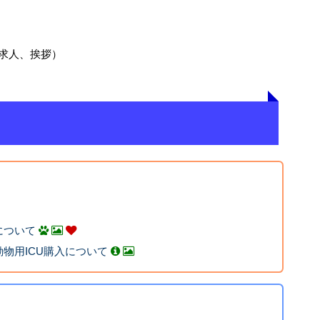
求人、挨拶）
について
物用ICU購入について