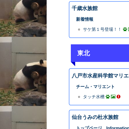
千歳水族館
新着情報
サケ第１号登場！！
東北
八戸市水産科学館マリエ
チーム・マリエント
タッチ水槽
仙台うみの杜水族館
トップページ Informatio