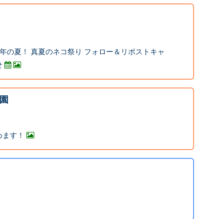
園45周年の夏！ 真夏のネコ祭り フォロー＆リポストキャ
せ
園
めます！