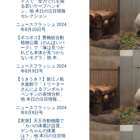
イスで「全力で穴を掘
る若いケープペンギ
ン」他 本日の注目情報
セレクション
ニュースフラッシュ 2024
年8月10日号
【ボコボコ】豊橋総合動
植物公園（のんほいパ
ーク）で「塚は見つか
れども本体が見つから
ないモグラ」他 本...
ニュースフラッシュ 2024
年8月9日号
【うきうき？】新江ノ島
水族館で「トリーター
さんによるフンボルト
ペンギンの表情分析」
他 本日の注目情報...
ニュースフラッシュ 2024
年8月8日号
【実測】天王寺動物園で
「カバの体重計設置。
ゲンちゃんの体重
は？」他 本日の注目情