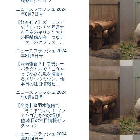
報セレクション
ニュースフラッシュ 2024
年8月7日号
【好奇心？】ズーラシア
で「サバンナで同居す
る予定のキリンたちと
の距離感が今一つなチ
ーターのクラリス」...
ニュースフラッシュ 2024
年8月6日号
【弱肉強食？】伊勢シー
パラダイスで「こうや
って小さな魚を捕食す
るメリベウミウシ」他
本日の注目情報セ...
ニュースフラッシュ 2024
年8月5日号
【全身】鳥羽水族館で
「そこまでいく！ フラ
ミンゴたちの水浴び」
他 本日の注目情報セレ
クション
ニュースフラッシュ 2024
年8月4日号