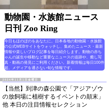
動物園・水族館ニュース
日刊 Zoo Ring
今日もほのぼのをあなたに。日本各地の動物園・水族館
の公式WEBサイトをウォッチし、集めたニュース・最新
情報や楽しいブログ記事を毎日紹介します。動物の赤ち
ゃんの誕生や移動など重要なニュースの追跡や、癒し写
真・動画の発見にご利用ください。新着情報は毎日100件
超。メディアを通さない旬な情報です。
2024年11月1日金曜日
【当然】到津の森公園で「アジアゾウ
の放飼場に植樹するイベントの顛末」
他 本日の注目情報セレクション