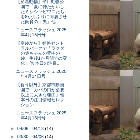
【変温動物】平川動物公
園で「夏に仲たがいし
たミシシッピワニたち
を8か月ぶりに同居させ
た飼育の工夫」他...
ニュースフラッシュ 2025
年4月15日号
【空袋から】姫路セント
ラルパークで「ラクダ
の赤ちゃんの背中の
袋、生後1か月間での変
化」他 本日の注目...
ニュースフラッシュ 2025
年4月14日号
【食う以外】京都市動物
園で「カバの口が必要
以上に大きな理由」他
本日の注目情報セレク
ション
ニュースフラッシュ 2025
年4月13日号
►
04/06 - 04/13
(14)
►
03/30 - 04/06
(14)