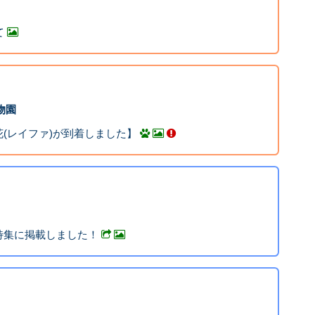
て
動物園
(レイファ)が到着しました】
特集に掲載しました！