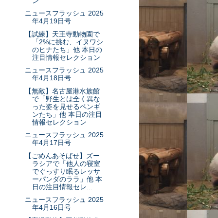
ン
ニュースフラッシュ 2025
年4月19日号
【試練】天王寺動物園で
「2%に挑む、イヌワシ
のヒナたち」他 本日の
注目情報セレクション
ニュースフラッシュ 2025
年4月18日号
【無敵】名古屋港水族館
で「野生とは全く異な
った姿を見せるペンギ
ンたち」他 本日の注目
情報セレクション
ニュースフラッシュ 2025
年4月17日号
【ごめんあそばせ】ズー
ラシアで「他人の寝室
でぐっすり眠るレッサ
ーパンダのララ」他 本
日の注目情報セレ...
ニュースフラッシュ 2025
年4月16日号